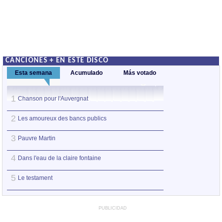
CANCIONES + EN ESTE DISCO
Esta semana
Acumulado
Más votado
1
1
Chanson pour l'Auvergnat
Pauvre Martin
2
2
Les amoureux des bancs publics
Chanson pour l'A
3
3
Pauvre Martin
Méchante avec de 
4
4
Dans l'eau de la claire fontaine
Il n'y a pas d'am
5
5
Le testament
Le testament
PUBLICIDAD