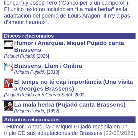
llençar”) y Josep Tero (“Cançó per a un camperol”).
El único texto no incluído en “La mala herba” és la
adaptación del poema de Louis Aragon “Il n’y a pas
d’amour heureux”.
Discos relacionados
Humor i Anarquia. Miquel Pujadó canta
Brassens
(Miquel Pujadó)
[2025]
Brassens, Llum i Ombra
(Miquel Pujadó)
[2013]
El temps no té cap importància (Una visita
a Georges Brassens)
(Miquel Pujadó amb Conrad Setó)
[2003]
La mala herba (Pujadó canta Brassens)
(Miquel Pujadó)
[1992]
Artículos relacionados
«Humor i Anarquia»: Miquel Pujadó recopila en un
triple CD sus adaptaciones de Brassens
[22/02/2025]