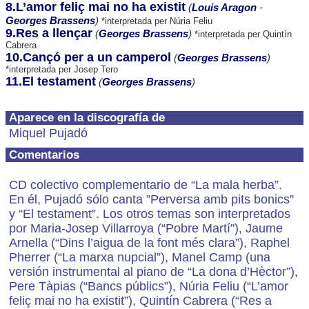
8.L’amor feliç mai no ha existit
(
Louis Aragon
-
Georges Brassens
)
*interpretada per Núria Feliu
9.Res a llençar
(
Georges Brassens
)
*interpretada per Quintín
Cabrera
10.Cançó per a un camperol
(
Georges Brassens
)
*interpretada per Josep Tero
11.El testament
(
Georges Brassens
)
Aparece en la discografía de
Miquel Pujadó
Comentarios
CD colectivo complementario de “La mala herba”.
En él, Pujadó sólo canta ”Perversa amb pits bonics”
y “El testament”. Los otros temas son interpretados
por Maria-Josep Villarroya (“Pobre Martí”), Jaume
Arnella (“Dins l’aigua de la font més clara”), Raphel
Pherrer (“La marxa nupcial”), Manel Camp (una
versión instrumental al piano de “La dona d’Hèctor”),
Pere Tàpias (“Bancs públics”), Núria Feliu (“L’amor
feliç mai no ha existit”), Quintín Cabrera (“Res a