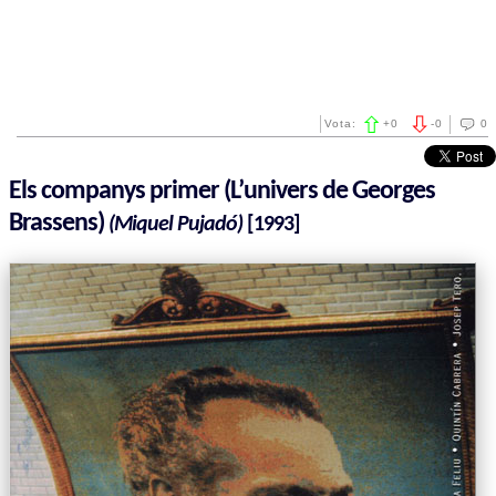
Vota:
+
0
-
0
0
Els companys primer (L’univers de Georges
Brassens)
(Miquel Pujadó)
[1993]