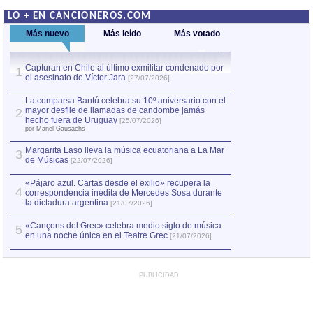
LO + EN CANCIONEROS.COM
Más nuevo
Más leído
Más votado
Capturan en Chile al último exmilitar condenado por
La comparsa Bantú
1
el asesinato de Víctor Jara
mayor desfile de
1
[27/07/2026]
hecho fuera de U
por Manel Gausachs
La comparsa Bantú celebra su 10º aniversario con el
mayor desfile de llamadas de candombe jamás
2
Capturan en Chile
2
hecho fuera de Uruguay
[25/07/2026]
el asesinato de Ví
por Manel Gausachs
Margarita Laso lleva la música ecuatoriana a La Mar
3
de Músicas
[22/07/2026]
«Pájaro azul. Cartas desde el exilio» recupera la
4
correspondencia inédita de Mercedes Sosa durante
la dictadura argentina
[21/07/2026]
«Cançons del Grec» celebra medio siglo de música
5
en una noche única en el Teatre Grec
[21/07/2026]
PUBLICIDAD