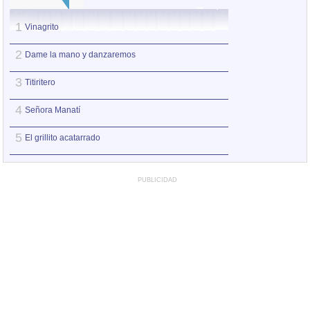
1
1
Vinagrito
Dame la mano y 
2
2
Dame la mano y danzaremos
Vinagrito
3
3
Titiritero
Lo feo
4
4
Señora Manatí
El zunzuncito
5
5
El grillito acatarrado
Titiritero
PUBLICIDAD