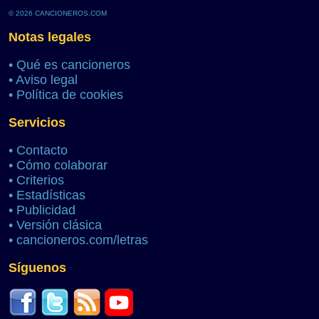
© 2026 CANCIONEROS.COM
Notas legales
•
Qué es cancioneros
•
Aviso legal
•
Política de cookies
Servicios
•
Contacto
•
Cómo colaborar
•
Criterios
•
Estadísticas
•
Publicidad
•
Versión clásica
•
cancioneros.com/letras
Síguenos