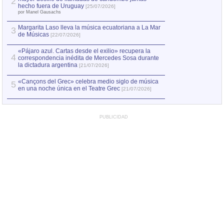
2
Capturan en Chile
2
hecho fuera de Uruguay
[25/07/2026]
el asesinato de Ví
por Manel Gausachs
Margarita Laso lleva la música ecuatoriana a La Mar
3
de Músicas
[22/07/2026]
«Pájaro azul. Cartas desde el exilio» recupera la
4
correspondencia inédita de Mercedes Sosa durante
la dictadura argentina
[21/07/2026]
«Cançons del Grec» celebra medio siglo de música
5
en una noche única en el Teatre Grec
[21/07/2026]
PUBLICIDAD