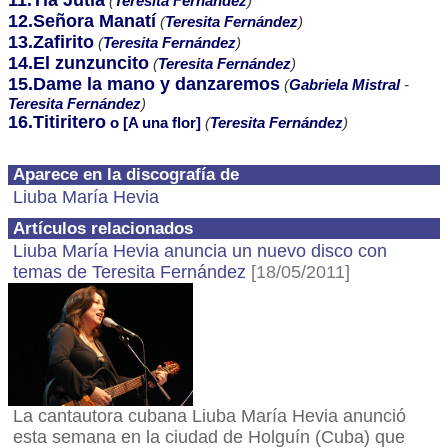
11.Tía Jutía
(
Teresita Fernández
)
12.Señora Manatí
(
Teresita Fernández
)
13.Zafirito
(
Teresita Fernández
)
14.El zunzuncito
(
Teresita Fernández
)
15.Dame la mano y danzaremos
(
Gabriela Mistral
-
Teresita Fernández
)
16.Titiritero
o [A una flor]
(
Teresita Fernández
)
Aparece en la discografía de
Liuba María Hevia
Artículos relacionados
Liuba María Hevia anuncia un nuevo disco con
temas de Teresita Fernández
[18/05/2011]
La cantautora cubana Liuba María Hevia anunció
esta semana en la ciudad de Holguín (Cuba) que