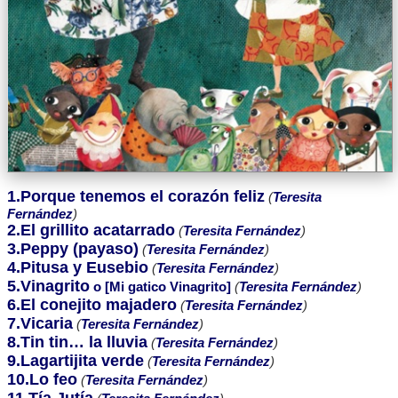
1.Porque tenemos el corazón feliz
(
Teresita
Fernández
)
2.El grillito acatarrado
(
Teresita Fernández
)
3.Peppy (payaso)
(
Teresita Fernández
)
4.Pitusa y Eusebio
(
Teresita Fernández
)
5.Vinagrito
o [Mi gatico Vinagrito]
(
Teresita Fernández
)
6.El conejito majadero
(
Teresita Fernández
)
7.Vicaria
(
Teresita Fernández
)
8.Tin tin… la lluvia
(
Teresita Fernández
)
9.Lagartijita verde
(
Teresita Fernández
)
10.Lo feo
(
Teresita Fernández
)