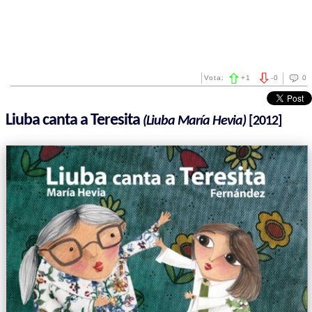
Vota:
+
1
-
0
0
Liuba canta a Teresita
(Liuba María Hevia)
[2012]