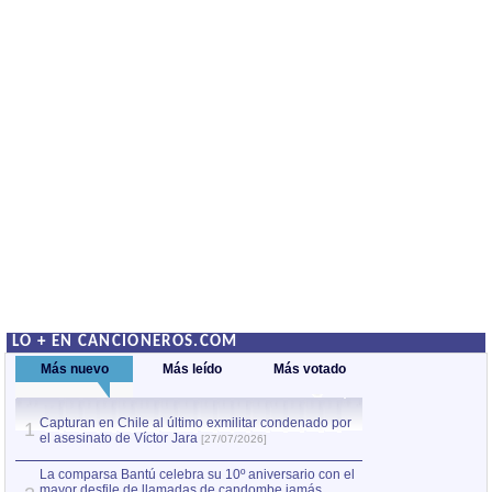
LO + EN CANCIONEROS.COM
Más nuevo
Más leído
Más votado
Capturan en Chile al último exmilitar condenado por
La comparsa Bantú
1
el asesinato de Víctor Jara
mayor desfile de
1
[27/07/2026]
hecho fuera de U
por Manel Gausachs
La comparsa Bantú celebra su 10º aniversario con el
mayor desfile de llamadas de candombe jamás