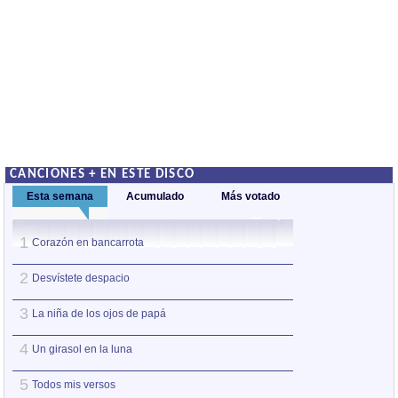
CANCIONES + EN ESTE DISCO
Esta semana
Acumulado
Más votado
1
1
Corazón en bancarrota
Corazón en banca
2
2
Desvístete despacio
Desvístete despa
3
3
La niña de los ojos de papá
Secretos de suma
4
4
Un girasol en la luna
Desnuda y con t
5
5
Todos mis versos
A ras de suelo