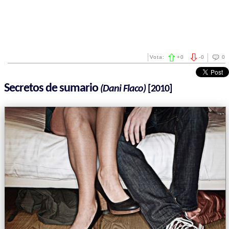
Vota:
+
0
-
0
0
Secretos de sumario
(Dani Flaco)
[2010]