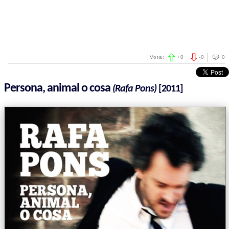
Vota:
+
0
-
0
0
Persona, animal o cosa
(Rafa Pons)
[2011]