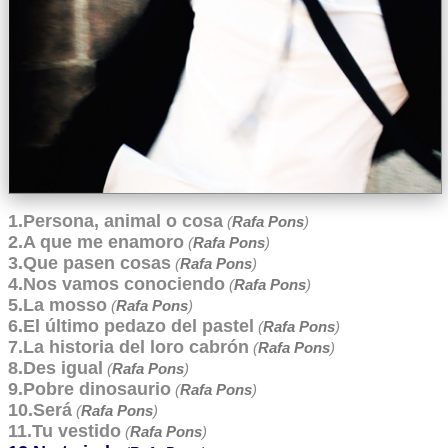
1.Persona, animal o cosa
(
Rafa Pons
)
2.A que me enamoro
(
Rafa Pons
)
3.Que pasen cosas
(
Rafa Pons
)
4.Nos vamos conociendo
(
Rafa Pons
)
5.La mosso
(
Rafa Pons
)
6.El último pedazo del pastel
(
Rafa Pons
)
7.La historia del loro cabrón
(
Rafa Pons
)
8.Des igual
(
Rafa Pons
)
9.Pobre dinosaurio
(
Rafa Pons
)
10.Será
(
Rafa Pons
)
11.Tu vestido
(
Rafa Pons
)