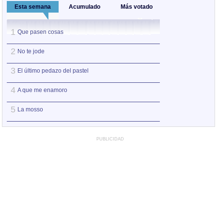
Esta semana
Acumulado
Más votado
1
1
Que pasen cosas
No te jode
2
2
No te jode
Que pasen cosas
3
3
El último pedazo del pastel
A que me enamo
4
4
A que me enamoro
La mosso
5
5
La mosso
La historia del lo
PUBLICIDAD