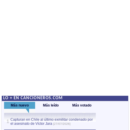
LO + EN CANCIONEROS.COM
Más nuevo
Más leído
Más votado
Capturan en Chile al último exmilitar condenado por
La comparsa Bantú
1
el asesinato de Víctor Jara
mayor desfile de
1
[27/07/2026]
hecho fuera de U