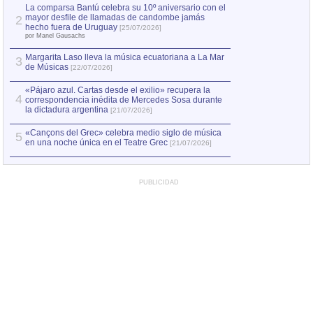
por Manel Gausachs
La comparsa Bantú celebra su 10º aniversario con el
mayor desfile de llamadas de candombe jamás
2
Capturan en Chile
2
hecho fuera de Uruguay
[25/07/2026]
el asesinato de Ví
por Manel Gausachs
Margarita Laso lleva la música ecuatoriana a La Mar
3
de Músicas
[22/07/2026]
«Pájaro azul. Cartas desde el exilio» recupera la
4
correspondencia inédita de Mercedes Sosa durante
la dictadura argentina
[21/07/2026]
«Cançons del Grec» celebra medio siglo de música
5
en una noche única en el Teatre Grec
[21/07/2026]
PUBLICIDAD