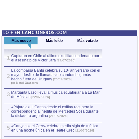
LO + EN CANCIONEROS.COM
Más nuevo
Más leído
Más votado
Capturan en Chile al último exmilitar condenado por
La comparsa Bantú
1
el asesinato de Víctor Jara
mayor desfile de
1
[27/07/2026]
hecho fuera de U
por Manel Gausachs
La comparsa Bantú celebra su 10º aniversario con el
mayor desfile de llamadas de candombe jamás
2
Capturan en Chile
2
hecho fuera de Uruguay
[25/07/2026]
el asesinato de Ví
por Manel Gausachs
Margarita Laso lleva la música ecuatoriana a La Mar
3
de Músicas
[22/07/2026]
«Pájaro azul. Cartas desde el exilio» recupera la
4
correspondencia inédita de Mercedes Sosa durante
la dictadura argentina
[21/07/2026]
«Cançons del Grec» celebra medio siglo de música
5
en una noche única en el Teatre Grec
[21/07/2026]