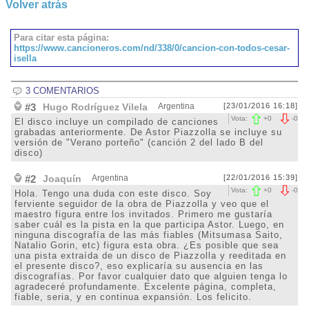
Volver atrás
Para citar esta página:
https://www.cancioneros.com/nd/338/0/cancion-con-todos-cesar-
isella
3 COMENTARIOS
#3
Hugo Rodríguez Vilela
Argentina
[23/01/2016 16:18]
Vota:
+
0
-
0
El disco incluye un compilado de canciones
grabadas anteriormente. De Astor Piazzolla se incluye su
versión de "Verano porteño" (canción 2 del lado B del
disco)
#2
Joaquín
Argentina
[22/01/2016 15:39]
Vota:
+
0
-
0
Hola. Tengo una duda con este disco. Soy
ferviente seguidor de la obra de Piazzolla y veo que el
maestro figura entre los invitados. Primero me gustaría
saber cuál es la pista en la que participa Astor. Luego, en
ninguna discografía de las más fiables (Mitsumasa Saito,
Natalio Gorin, etc) figura esta obra. ¿Es posible que sea
una pista extraída de un disco de Piazzolla y reeditada en
el presente disco?, eso explicaría su ausencia en las
discografías. Por favor cualquier dato que alguien tenga lo
agradeceré profundamente. Excelente página, completa,
fiable, seria, y en continua expansión. Los felicito.