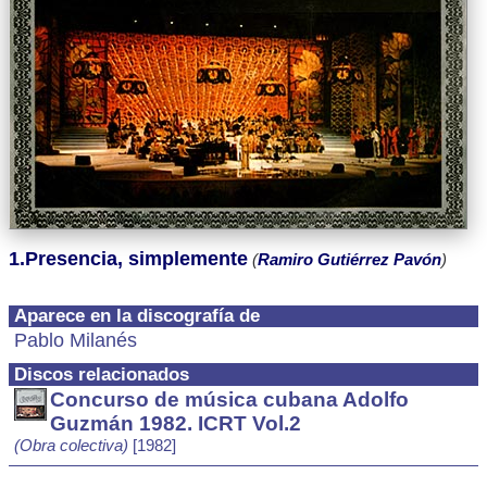
1.Presencia, simplemente
(
Ramiro Gutiérrez Pavón
)
Aparece en la discografía de
Pablo Milanés
Discos relacionados
Concurso de música cubana Adolfo
Guzmán 1982. ICRT Vol.2
(Obra colectiva)
[1982]