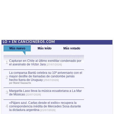
LO + EN CANCIONEROS.COM
Más nuevo
Más leído
Más votado
Capturan en Chile al último exmilitar condenado por
Capturan en Chile
1
1
el asesinato de Víctor Jara
el asesinato de Ví
[27/07/2026]
La comparsa Bantú celebra su 10º aniversario con el
mayor desfile de llamadas de candombe jamás
2
hecho fuera de Uruguay
[25/07/2026]
por Manel Gausachs
Margarita Laso lleva la música ecuatoriana a La Mar
3
de Músicas
[22/07/2026]
«Pájaro azul. Cartas desde el exilio» recupera la
4
correspondencia inédita de Mercedes Sosa durante
la dictadura argentina
[21/07/2026]