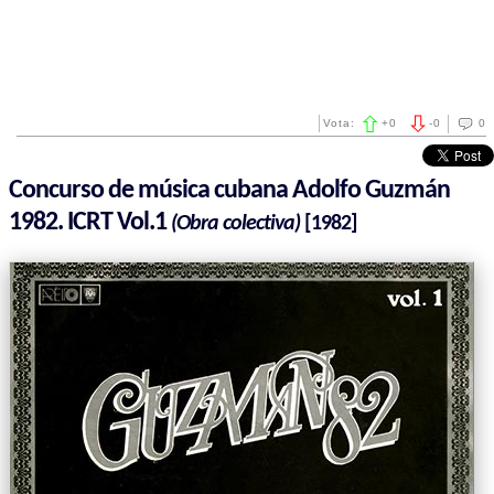
Vota:
+
0
-
0
0
Concurso de música cubana Adolfo Guzmán
1982. ICRT Vol.1
(Obra colectiva)
[1982]