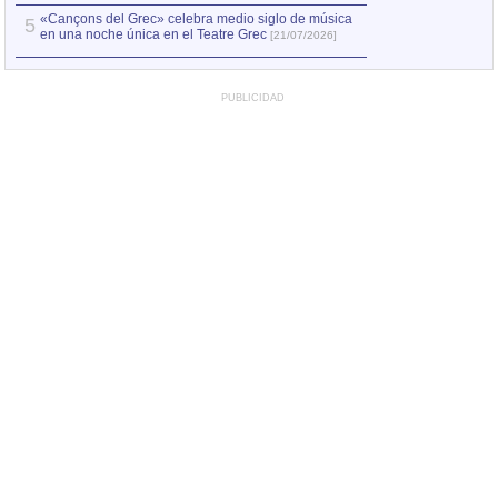
«Cançons del Grec» celebra medio siglo de música
5
en una noche única en el Teatre Grec
[21/07/2026]
PUBLICIDAD