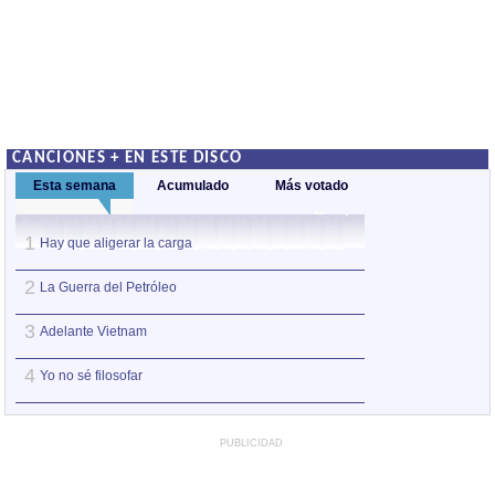
CANCIONES + EN ESTE DISCO
Esta semana
Acumulado
Más votado
1
1
Hay que aligerar la carga
Yo no sé filosofar
2
2
La Guerra del Petróleo
La Guerra del Pet
3
3
Adelante Vietnam
Hay que aligerar 
4
4
Yo no sé filosofar
Adelante Vietna
PUBLICIDAD