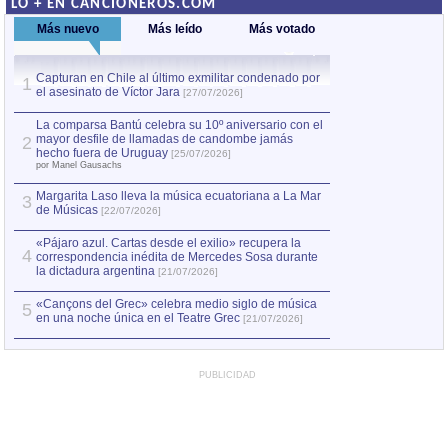
LO + EN CANCIONEROS.COM
Más nuevo
Más leído
Más votado
Capturan en Chile al último exmilitar condenado por
La comparsa Bantú
1
el asesinato de Víctor Jara
mayor desfile de
1
[27/07/2026]
hecho fuera de U
por Manel Gausachs
La comparsa Bantú celebra su 10º aniversario con el
mayor desfile de llamadas de candombe jamás
2
Capturan en Chile
2
hecho fuera de Uruguay
[25/07/2026]
el asesinato de Ví
por Manel Gausachs
Margarita Laso lleva la música ecuatoriana a La Mar
3
de Músicas
[22/07/2026]
«Pájaro azul. Cartas desde el exilio» recupera la
4
correspondencia inédita de Mercedes Sosa durante
la dictadura argentina
[21/07/2026]
«Cançons del Grec» celebra medio siglo de música
5
en una noche única en el Teatre Grec
[21/07/2026]
PUBLICIDAD