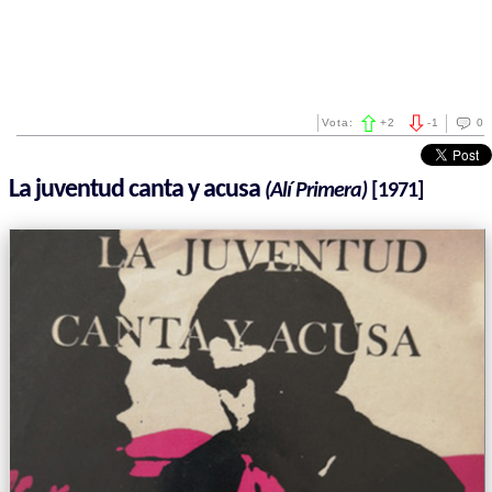
Vota:
+
2
-
1
0
La juventud canta y acusa
(Alí Primera)
[1971]