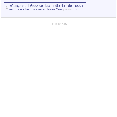
«Cançons del Grec» celebra medio siglo de música
5
en una noche única en el Teatre Grec
[21/07/2026]
PUBLICIDAD