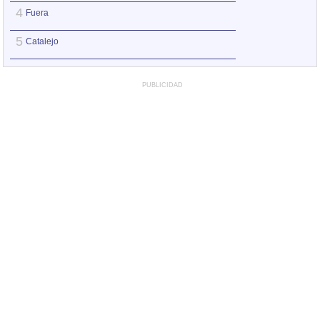
4
4
Fuera
Psicología al día
5
5
Catalejo
Catalejo
PUBLICIDAD