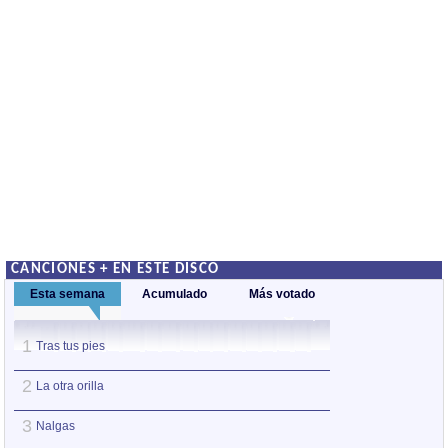
CANCIONES + EN ESTE DISCO
Esta semana
Acumulado
Más votado
1
1
Tras tus pies
La otra orilla
2
2
La otra orilla
Nalgas
3
3
Nalgas
No juegues con m