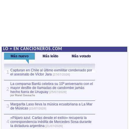
LO + EN CANCIONEROS.COM
Más nuevo
Más leído
Más votado
Capturan en Chile al último exmilitar condenado por
La comparsa Bantú
1
el asesinato de Víctor Jara
mayor desfile de
1
[27/07/2026]
hecho fuera de U
por Manel Gausachs
La comparsa Bantú celebra su 10º aniversario con el
mayor desfile de llamadas de candombe jamás
2
Capturan en Chile
2
hecho fuera de Uruguay
[25/07/2026]
el asesinato de Ví
por Manel Gausachs
Margarita Laso lleva la música ecuatoriana a La Mar
3
de Músicas
[22/07/2026]
«Pájaro azul. Cartas desde el exilio» recupera la
4
correspondencia inédita de Mercedes Sosa durante
la dictadura argentina
[21/07/2026]