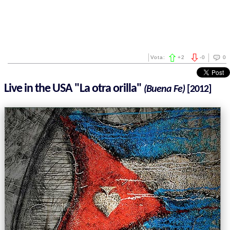
Vota:
+
2
-
0
0
Live in the USA "La otra orilla"
(Buena Fe)
[2012]