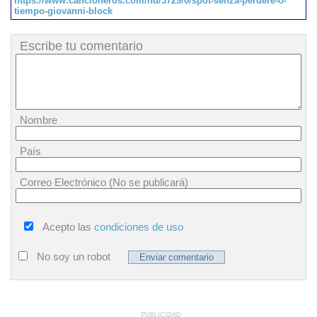
https://www.cancioneros.com/nd/3729/0/spot-senza-perdere-o-
tiempo-giovanni-block
Escribe tu comentario
Nombre
País
Correo Electrónico (No se publicará)
Acepto las
condiciones de uso
No soy un robot
PUBLICIDAD