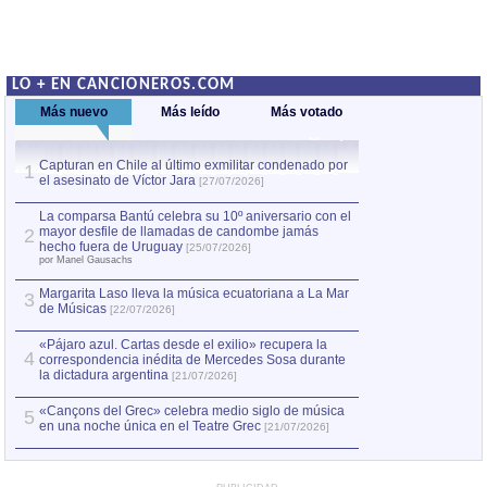
LO + EN CANCIONEROS.COM
Más nuevo
Más leído
Más votado
Capturan en Chile al último exmilitar condenado por
La comparsa Bantú
1
el asesinato de Víctor Jara
mayor desfile de
1
[27/07/2026]
hecho fuera de U
por Manel Gausachs
La comparsa Bantú celebra su 10º aniversario con el
mayor desfile de llamadas de candombe jamás
2
Capturan en Chile
2
hecho fuera de Uruguay
[25/07/2026]
el asesinato de Ví
por Manel Gausachs
Margarita Laso lleva la música ecuatoriana a La Mar
3
de Músicas
[22/07/2026]
«Pájaro azul. Cartas desde el exilio» recupera la
4
correspondencia inédita de Mercedes Sosa durante
la dictadura argentina
[21/07/2026]
«Cançons del Grec» celebra medio siglo de música
5
en una noche única en el Teatre Grec
[21/07/2026]