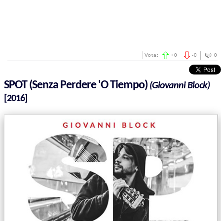
Vota:
+
0
-
0
0
SPOT (Senza Perdere 'O Tiempo)
(Giovanni Block)
[2016]