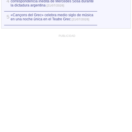
4
correspondencia inédita de Mercedes Sosa durante
la dictadura argentina
[21/07/2026]
«Cançons del Grec» celebra medio siglo de música
5
en una noche única en el Teatre Grec
[21/07/2026]
PUBLICIDAD