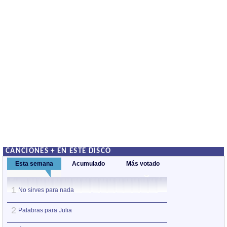
CANCIONES + EN ESTE DISCO
Esta semana
Acumulado
Más votado
1
1
No sirves para nada
Érase una vez
2
2
Palabras para Julia
Palabras para Jul