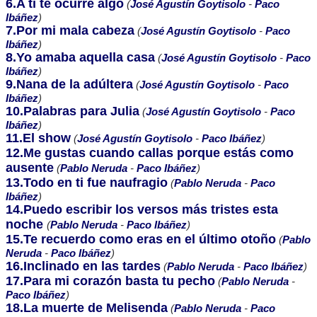
6.A ti te ocurre algo
(
José Agustín Goytisolo
-
Paco
Ibáñez
)
7.Por mi mala cabeza
(
José Agustín Goytisolo
-
Paco
Ibáñez
)
8.Yo amaba aquella casa
(
José Agustín Goytisolo
-
Paco
Ibáñez
)
9.Nana de la adúltera
(
José Agustín Goytisolo
-
Paco
Ibáñez
)
10.Palabras para Julia
(
José Agustín Goytisolo
-
Paco
Ibáñez
)
11.El show
(
José Agustín Goytisolo
-
Paco Ibáñez
)
12.Me gustas cuando callas porque estás como
ausente
(
Pablo Neruda
-
Paco Ibáñez
)
13.Todo en ti fue naufragio
(
Pablo Neruda
-
Paco
Ibáñez
)
14.Puedo escribir los versos más tristes esta
noche
(
Pablo Neruda
-
Paco Ibáñez
)
15.Te recuerdo como eras en el último otoño
(
Pablo
Neruda
-
Paco Ibáñez
)
16.Inclinado en las tardes
(
Pablo Neruda
-
Paco Ibáñez
)
17.Para mi corazón basta tu pecho
(
Pablo Neruda
-
Paco Ibáñez
)
18.La muerte de Melisenda
(
Pablo Neruda
-
Paco