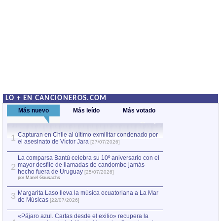
LO + EN CANCIONEROS.COM
Más nuevo
Más leído
Más votado
Capturan en Chile al último exmilitar condenado por
La comparsa Bantú
1
el asesinato de Víctor Jara
mayor desfile de
1
[27/07/2026]
hecho fuera de U
por Manel Gausachs
La comparsa Bantú celebra su 10º aniversario con el
mayor desfile de llamadas de candombe jamás
2
Capturan en Chile
2
hecho fuera de Uruguay
[25/07/2026]
el asesinato de Ví
por Manel Gausachs
Margarita Laso lleva la música ecuatoriana a La Mar
3
de Músicas
[22/07/2026]
«Pájaro azul. Cartas desde el exilio» recupera la