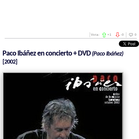
Vota:
+
1
-
0
0
Paco Ibáñez en concierto + DVD
(Paco Ibáñez)
[2002]