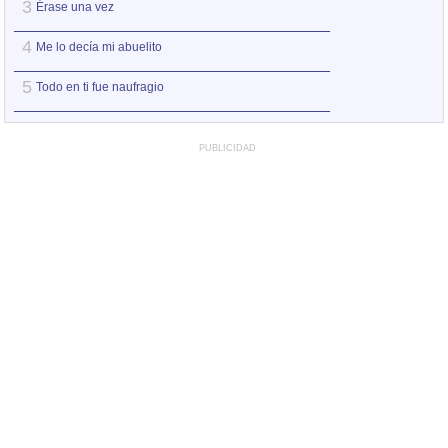
3
3
Érase una vez
Juventud divino t
4
4
Me lo decía mi abuelito
Puedo escribir lo
5
5
Todo en ti fue naufragio
Me lo decía mi ab
PUBLICIDAD