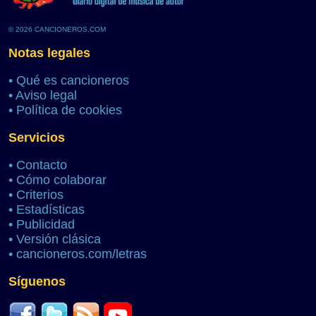
© 2026 CANCIONEROS.COM
Notas legales
•
Qué es cancioneros
•
Aviso legal
•
Política de cookies
Servicios
•
Contacto
•
Cómo colaborar
•
Criterios
•
Estadísticas
•
Publicidad
•
Versión clásica
•
cancioneros.com/letras
Síguenos