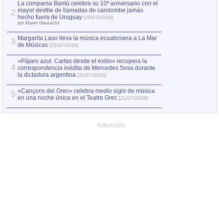
por Manel Gausachs
La comparsa Bantú celebra su 10º aniversario con el
mayor desfile de llamadas de candombe jamás
2
Capturan en Chile
2
hecho fuera de Uruguay
[25/07/2026]
el asesinato de Ví
por Manel Gausachs
Margarita Laso lleva la música ecuatoriana a La Mar
3
de Músicas
[22/07/2026]
«Pájaro azul. Cartas desde el exilio» recupera la
4
correspondencia inédita de Mercedes Sosa durante
la dictadura argentina
[21/07/2026]
«Cançons del Grec» celebra medio siglo de música
5
en una noche única en el Teatre Grec
[21/07/2026]
PUBLICIDAD