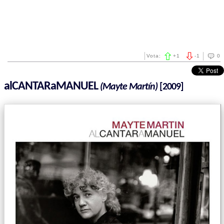
Vota:
+
1
-
1
0
alCANTARaMANUEL
(Mayte Martín)
[2009]