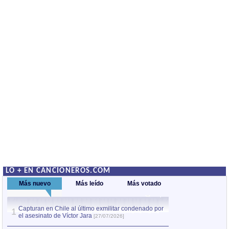
LO + EN CANCIONEROS.COM
Más nuevo
Más leído
Más votado
Capturan en Chile al último exmilitar condenado por
La comparsa Bantú
1
el asesinato de Víctor Jara
mayor desfile de
1
[27/07/2026]
hecho fuera de U