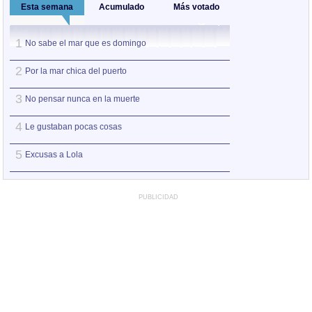
Esta semana
Acumulado
Más votado
1
1
No sabe el mar que es domingo
No pensar nunca 
2
2
Por la mar chica del puerto
Le gustaban poc
3
3
No pensar nunca en la muerte
Por la mar chica 
4
4
Le gustaban pocas cosas
A Miguel Hernán
5
5
Excusas a Lola
No sabe el mar q
PUBLICIDAD