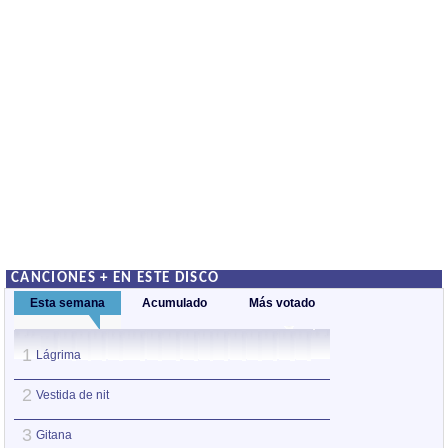
CANCIONES + EN ESTE DISCO
Esta semana
Acumulado
Más votado
1
1
Lágrima
Lágrima
2
2
Vestida de nit
Vestida de nit
3
3
Gitana
Niña