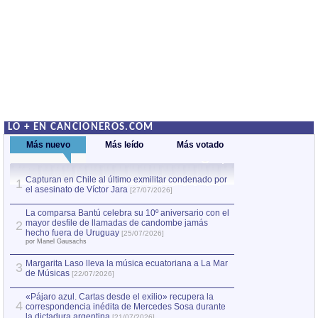
LO + EN CANCIONEROS.COM
Más nuevo
Más leído
Más votado
Capturan en Chile al último exmilitar condenado por
La comparsa Bantú
1
el asesinato de Víctor Jara
mayor desfile de
1
[27/07/2026]
hecho fuera de U
por Manel Gausachs
La comparsa Bantú celebra su 10º aniversario con el
mayor desfile de llamadas de candombe jamás
2
Capturan en Chile
2
hecho fuera de Uruguay
[25/07/2026]
el asesinato de Ví
por Manel Gausachs
Margarita Laso lleva la música ecuatoriana a La Mar
3
de Músicas
[22/07/2026]
«Pájaro azul. Cartas desde el exilio» recupera la
4
correspondencia inédita de Mercedes Sosa durante
la dictadura argentina
[21/07/2026]