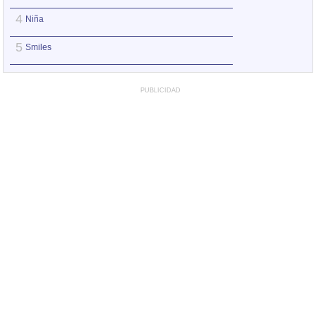
4
4
Niña
Gitana
5
5
Smiles
Smiles
PUBLICIDAD