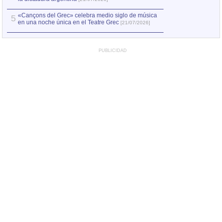
«Cançons del Grec» celebra medio siglo de música
5
en una noche única en el Teatre Grec
[21/07/2026]
PUBLICIDAD