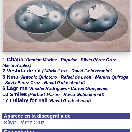
1.Gitana
(
Damián Muñoz
-
Popular
-
Sílvia Pérez Cruz
-
Marta Robles
)
2.Vestida de nit
(
Glòria Cruz
-
Ravid Goldschmidt
)
5.Niña
(
Antonio Quintero
-
Rafael de León
-
Manuel Quiroga
-
Sílvia Pérez Cruz
-
Ravid Goldschmidt
)
6.Lágrima
(
Amália Rodrigues
-
Carlos Gonçalves
)
10.Smiles
(
Herbert Martin
-
Ravid Goldschmidt
)
17.Lullaby for Yali
(
Ravid Goldschmidt
)
Aparece en la discografía de
Sílvia Pérez Cruz
Comentarios