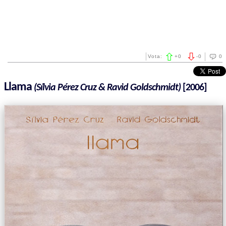
Vota:
+
0
-
0
0
Llama
(Sílvia Pérez Cruz & Ravid Goldschmidt)
[2006]