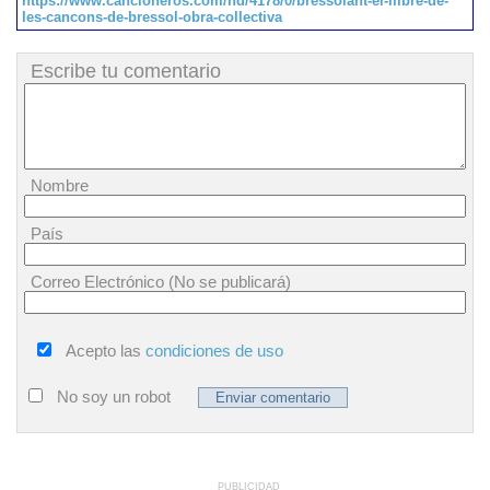
https://www.cancioneros.com/nd/4178/0/bressolant-el-llibre-de-
les-cancons-de-bressol-obra-collectiva
Escribe tu comentario
Nombre
País
Correo Electrónico (No se publicará)
Acepto las
condiciones de uso
No soy un robot
PUBLICIDAD