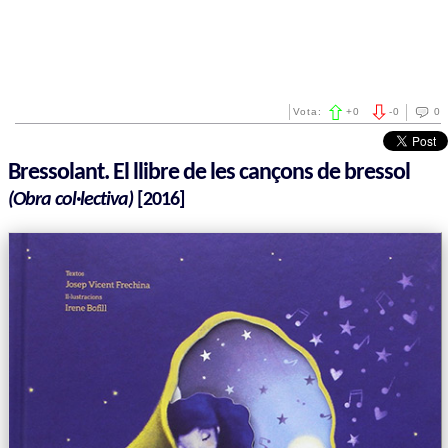
Vota:
+
0
-
0
0
Bressolant. El llibre de les cançons de bressol
(Obra col·lectiva)
[2016]