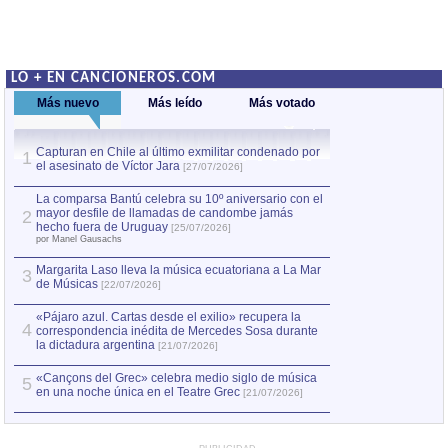
LO + EN CANCIONEROS.COM
Más nuevo
Más leído
Más votado
Capturan en Chile al último exmilitar condenado por
La comparsa Bantú
1
el asesinato de Víctor Jara
mayor desfile de
1
[27/07/2026]
hecho fuera de U
por Manel Gausachs
La comparsa Bantú celebra su 10º aniversario con el
mayor desfile de llamadas de candombe jamás
2
Capturan en Chile
2
hecho fuera de Uruguay
[25/07/2026]
el asesinato de Ví
por Manel Gausachs
Margarita Laso lleva la música ecuatoriana a La Mar
Margarita Laso ll
3
3
de Músicas
de Músicas
[22/07/2026]
[22/07
«Pájaro azul. Cartas desde el exilio» recupera la
4
correspondencia inédita de Mercedes Sosa durante
la dictadura argentina
[21/07/2026]
«Cançons del Grec» celebra medio siglo de música
5
en una noche única en el Teatre Grec
[21/07/2026]