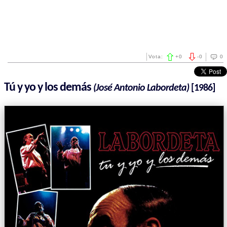
Vota:
+
0
-
0
0
Tú y yo y los demás
(José Antonio Labordeta)
[1986]