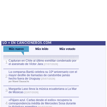
LO + EN CANCIONEROS.COM
Más nuevo
Más leído
Más votado
Capturan en Chile al último exmilitar condenado por
La comparsa Bantú
1
el asesinato de Víctor Jara
mayor desfile de
1
[27/07/2026]
hecho fuera de U
por Manel Gausachs
La comparsa Bantú celebra su 10º aniversario con el
mayor desfile de llamadas de candombe jamás
2
Capturan en Chile
2
hecho fuera de Uruguay
[25/07/2026]
el asesinato de Ví
por Manel Gausachs
Margarita Laso lleva la música ecuatoriana a La Mar
3
de Músicas
[22/07/2026]
«Pájaro azul. Cartas desde el exilio» recupera la
4
correspondencia inédita de Mercedes Sosa durante
la dictadura argentina
[21/07/2026]