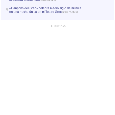
«Cançons del Grec» celebra medio siglo de música
5
en una noche única en el Teatre Grec
[21/07/2026]
PUBLICIDAD