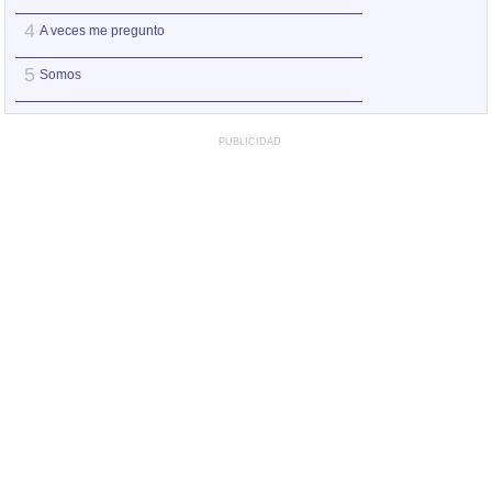
4
4
A veces me pregunto
Aragón
5
5
Somos
Albada
PUBLICIDAD