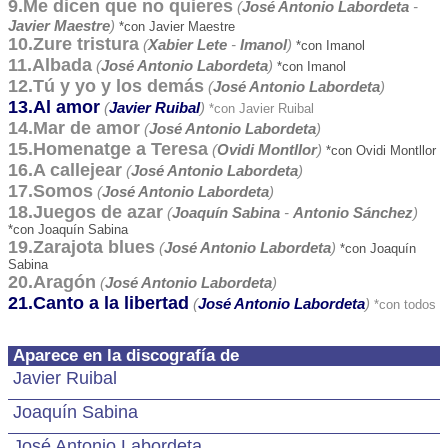
9.Me dicen que no quieres
(
José Antonio Labordeta
-
Javier Maestre
)
*con Javier Maestre
10.Zure tristura
(
Xabier Lete
-
Imanol
)
*con Imanol
11.Albada
(
José Antonio Labordeta
)
*con Imanol
12.Tú y yo y los demás
(
José Antonio Labordeta
)
13.Al amor
(
Javier Ruibal
)
*con Javier Ruibal
14.Mar de amor
(
José Antonio Labordeta
)
15.Homenatge a Teresa
(
Ovidi Montllor
)
*con Ovidi Montllor
16.A callejear
(
José Antonio Labordeta
)
17.Somos
(
José Antonio Labordeta
)
18.Juegos de azar
(
Joaquín Sabina
-
Antonio Sánchez
)
*con Joaquín Sabina
19.Zarajota blues
(
José Antonio Labordeta
)
*con Joaquín
Sabina
20.Aragón
(
José Antonio Labordeta
)
21.Canto a la libertad
(
José Antonio Labordeta
)
*con todos
Aparece en la discografía de
Javier Ruibal
Joaquín Sabina
José Antonio Labordeta