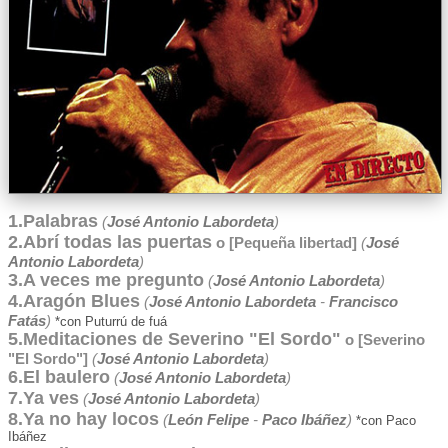
1.Palabras
(
José Antonio Labordeta
)
2.Abrí todas las puertas
o [Pequeña libertad]
(
José
Antonio Labordeta
)
3.A veces me pregunto
(
José Antonio Labordeta
)
4.Aragón Blues
(
José Antonio Labordeta
-
Francisco
Fatás
)
*con Puturrú de fuá
5.Meditaciones de Severino "El Sordo"
o [Severino
"El Sordo"]
(
José Antonio Labordeta
)
6.El baulero
(
José Antonio Labordeta
)
7.Ya ves
(
José Antonio Labordeta
)
8.Ya no hay locos
(
León Felipe
-
Paco Ibáñez
)
*con Paco
Ibáñez