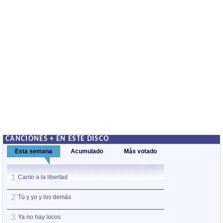
CANCIONES + EN ESTE DISCO
Esta semana
Acumulado
Más votado
1
1
Canto a la libertad
Somos
2
2
Tú y yo y los demás
Canto a la liberta
3
3
Ya no hay locos
Homenatge a Ter