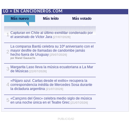
LO + EN CANCIONEROS.COM
Más nuevo
Más leído
Más votado
Capturan en Chile al último exmilitar condenado por
La comparsa Bantú
1
el asesinato de Víctor Jara
mayor desfile de
1
[27/07/2026]
hecho fuera de U
por Manel Gausachs
La comparsa Bantú celebra su 10º aniversario con el
mayor desfile de llamadas de candombe jamás
2
Capturan en Chile
2
hecho fuera de Uruguay
[25/07/2026]
el asesinato de Ví
por Manel Gausachs
Margarita Laso lleva la música ecuatoriana a La Mar
Margarita Laso ll
3
3
de Músicas
de Músicas
[22/07/2026]
[22/07
«Pájaro azul. Cartas desde el exilio» recupera la
4
correspondencia inédita de Mercedes Sosa durante
la dictadura argentina
[21/07/2026]
«Cançons del Grec» celebra medio siglo de música
5
en una noche única en el Teatre Grec
[21/07/2026]
PUBLICIDAD