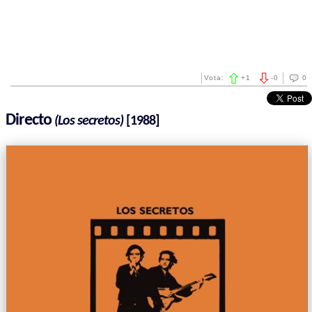
Vota:
+
1
-
0
0
Directo
(Los secretos)
[1988]