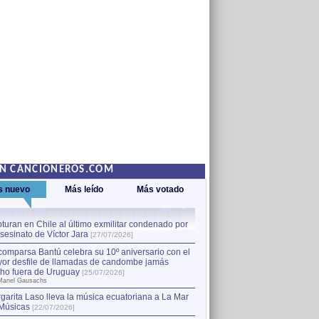
EN CANCIONEROS.COM
s nuevo
Más leído
Más votado
turan en Chile al último exmilitar condenado por
La comparsa Bantú celebra s
asesinato de Víctor Jara
mayor desfile de llamadas
1
[27/07/2026]
hecho fuera de Uruguay
[25
comparsa Bantú celebra su 10º aniversario con el
por Manel Gausachs
or desfile de llamadas de candombe jamás
Capturan en Chile al último
2
ho fuera de Uruguay
[25/07/2026]
el asesinato de Víctor Jara
[
Manel Gausachs
garita Laso lleva la música ecuatoriana a La Mar
Músicas
[22/07/2026]