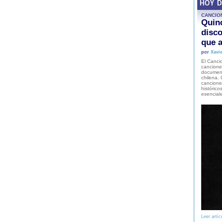
HOY 
CANCIO
Quinc
disco
que a
por
Xavie
El Cancio
cancione
document
chilena. 
canciones
histórico
esencial
Leer artíc