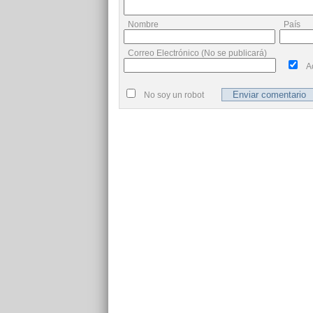
Nombre
País
Correo Electrónico (No se publicará)
A
No soy un robot