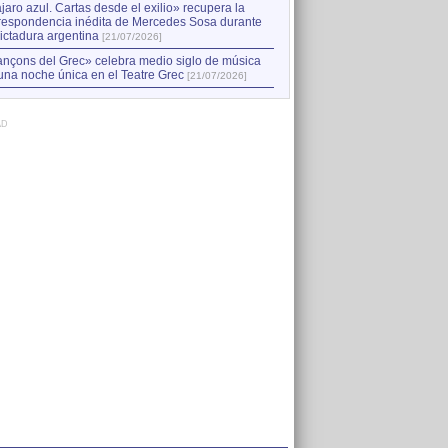
jaro azul. Cartas desde el exilio» recupera la
respondencia inédita de Mercedes Sosa durante
dictadura argentina
[21/07/2026]
nçons del Grec» celebra medio siglo de música
una noche única en el Teatre Grec
[21/07/2026]
AD