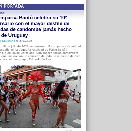
EN PORTADA
MBE
mparsa Bantú celebra su 10º
rsario con el mayor desfile de
adas de candombe jamás hecho
a de Uruguay
l Gausachs
el 25/07/2026
o 18 de julio de 2026 se reunieron 11 comparsas de todo el
o español en la pequeña localidad de Palau-Solità i
s, a 25 km de Barcelona. Una concentración carnavalera
 que finalizó con un concierto de todo un referente de este
usical afrouruguayo, Eduardo Da Luz.