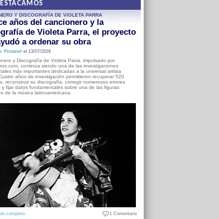
DESTACAMOS
NERO Y DISCOGRAFÍA DE VIOLETA PARRA
e años del cancionero y la
grafía de Violeta Parra, el proyecto
yudó a ordenar su obra
r Pintanel
el 13/07/2026
nero y Discografía de Violeta Parra, impulsado por
ros.com, continúa siendo una de las investigaciones
ales más importantes dedicadas a la universal artista
Cuatro años de investigación permitieron recuperar 520
, reconstruir su discografía, corregir numerosos errores
s y fijar datos fundamentales sobre una de las figuras
es de la música latinoamericana.
ulo completo
1 Comentario