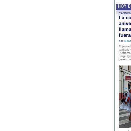
HOY 
CANDO
La co
anive
llam
fuer
por
Mane
El pasad
territori
Plegaman
uruguaya
género m