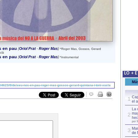
s en pau
(
Oriol Prat
-
Roger Mas
)
*Roger Mas, Gossos, Gerard
clà
s en pau
(
Oriol Prat
-
Roger Mas
)
*instrumental
LO + 
Má
4623/0/deixeu-nos-en-pau-roger-mas-gossos-gerard-quintana-i-toni-xucla
Cap
1
el 
La 
may
2
hec
por 
Mar
3
de 