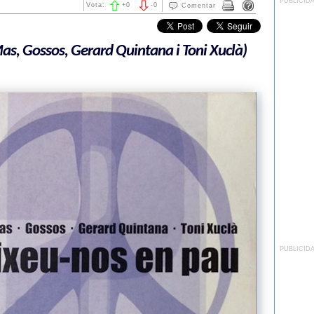
PUBLICID
Vota:
+
0
-
0
Comentar
s, Gossos, Gerard Quintana i Toni Xuclà)
PUBLICID