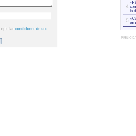
«Pá
4
cor
la 
«Ca
5
en 
cepto las
condiciones de uso
PUBLICID