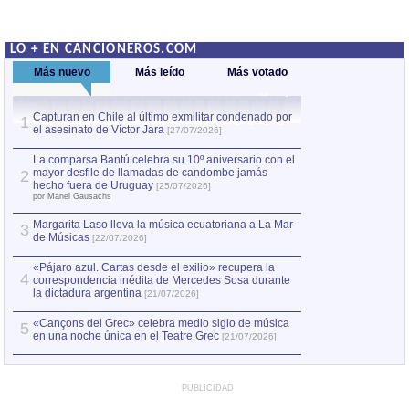
LO + EN CANCIONEROS.COM
Más nuevo
Más leído
Más votado
Capturan en Chile al último exmilitar condenado por
La comparsa Bantú
1
el asesinato de Víctor Jara
mayor desfile de
1
[27/07/2026]
hecho fuera de U
por Manel Gausachs
La comparsa Bantú celebra su 10º aniversario con el
mayor desfile de llamadas de candombe jamás
2
Capturan en Chile
2
hecho fuera de Uruguay
[25/07/2026]
el asesinato de Ví
por Manel Gausachs
Margarita Laso lleva la música ecuatoriana a La Mar
3
de Músicas
[22/07/2026]
«Pájaro azul. Cartas desde el exilio» recupera la
4
correspondencia inédita de Mercedes Sosa durante
la dictadura argentina
[21/07/2026]
«Cançons del Grec» celebra medio siglo de música
5
en una noche única en el Teatre Grec
[21/07/2026]
PUBLICIDAD