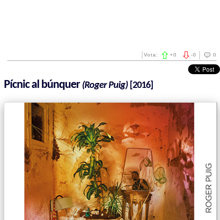
Vota:
+
0
-
0
0
Pícnic al búnquer
(Roger Puig)
[2016]