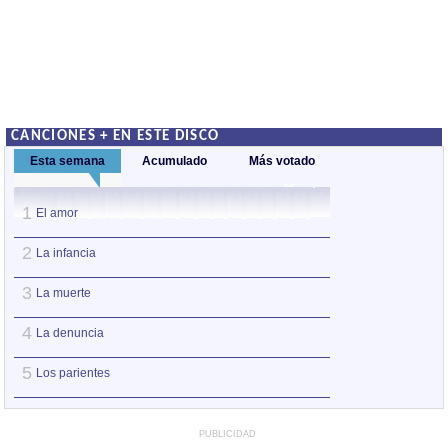
CANCIONES + EN ESTE DISCO
Esta semana
Acumulado
Más votado
1
1
El amor
El amor
2
2
La infancia
La infancia
3
3
La muerte
Canción final
4
4
La denuncia
La muerte
5
5
Los parientes
Los parientes
PUBLICIDAD