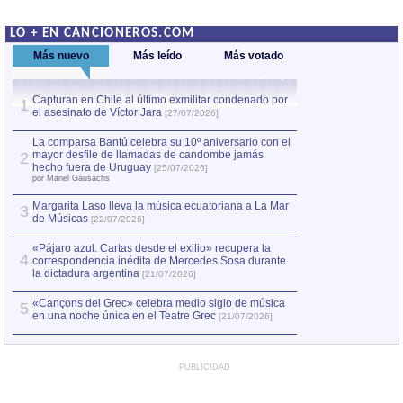
LO + EN CANCIONEROS.COM
Más nuevo
Más leído
Más votado
Capturan en Chile al último exmilitar condenado por
La comparsa Bantú
1
el asesinato de Víctor Jara
mayor desfile de
1
[27/07/2026]
hecho fuera de U
por Manel Gausachs
La comparsa Bantú celebra su 10º aniversario con el
mayor desfile de llamadas de candombe jamás
2
Capturan en Chile
2
hecho fuera de Uruguay
[25/07/2026]
el asesinato de Ví
por Manel Gausachs
Margarita Laso lleva la música ecuatoriana a La Mar
Margarita Laso ll
3
3
de Músicas
de Músicas
[22/07/2026]
[22/07
«Pájaro azul. Cartas desde el exilio» recupera la
4
correspondencia inédita de Mercedes Sosa durante
la dictadura argentina
[21/07/2026]
«Cançons del Grec» celebra medio siglo de música
5
en una noche única en el Teatre Grec
[21/07/2026]
PUBLICIDAD