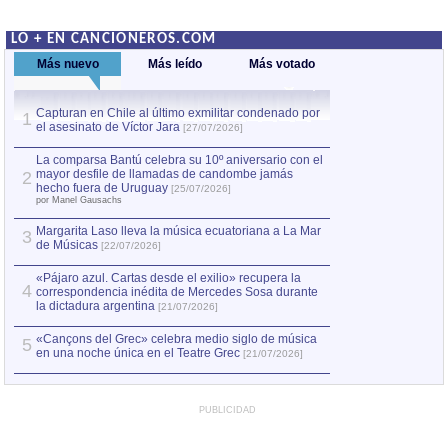
LO + EN CANCIONEROS.COM
Más nuevo
Más leído
Más votado
Capturan en Chile al último exmilitar condenado por
La comparsa Bantú
1
el asesinato de Víctor Jara
mayor desfile de
1
[27/07/2026]
hecho fuera de U
por Manel Gausachs
La comparsa Bantú celebra su 10º aniversario con el
mayor desfile de llamadas de candombe jamás
2
Capturan en Chile
2
hecho fuera de Uruguay
[25/07/2026]
el asesinato de Ví
por Manel Gausachs
Margarita Laso lleva la música ecuatoriana a La Mar
3
de Músicas
[22/07/2026]
«Pájaro azul. Cartas desde el exilio» recupera la
4
correspondencia inédita de Mercedes Sosa durante
la dictadura argentina
[21/07/2026]
«Cançons del Grec» celebra medio siglo de música
5
en una noche única en el Teatre Grec
[21/07/2026]
PUBLICIDAD