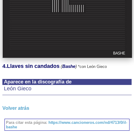
4.Llaves sin candados
(
Bashe
)
*con León Gieco
Aparece en la discografía de
León Gieco
Volver atrás
Para citar esta página:
https://www.cancioneros.com/nd/4713/0/il-
bashe