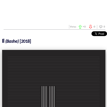
Vota:
+
0
-
0
0
Il
(Bashe)
[2018]