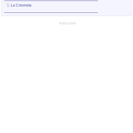
5
5
La Colometa
La Colometa
PUBLICIDAD