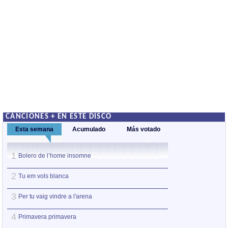
CANCIONES + EN ESTE DISCO
Esta semana
Acumulado
Más votado
1
1
Bolero de l’home insomne
Bolero de l’home
2
2
Tu em vols blanca
Bressolant
3
3
Per tu vaig vindre a l'arena
Ara torne de sega
4
4
Primavera primavera
Per tu vaig vindre