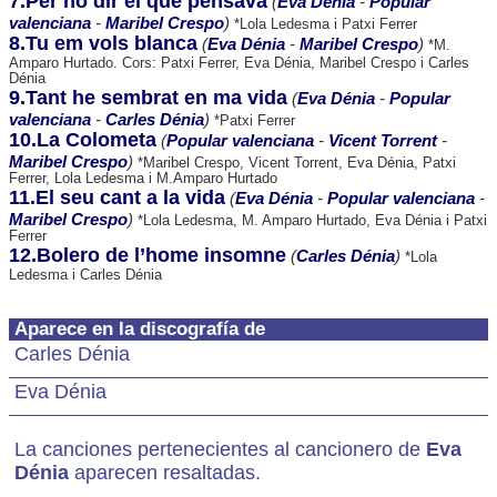
7.Per no dir el que pensava
(
Eva Dénia
-
Popular
valenciana
-
Maribel Crespo
)
*Lola Ledesma i Patxi Ferrer
8.Tu em vols blanca
(
Eva Dénia
-
Maribel Crespo
)
*M.
Amparo Hurtado. Cors: Patxi Ferrer, Eva Dénia, Maribel Crespo i Carles
Dénia
9.Tant he sembrat en ma vida
(
Eva Dénia
-
Popular
valenciana
-
Carles Dénia
)
*Patxi Ferrer
10.La Colometa
(
Popular valenciana
-
Vicent Torrent
-
Maribel Crespo
)
*Maribel Crespo, Vicent Torrent, Eva Dénia, Patxi
Ferrer, Lola Ledesma i M.Amparo Hurtado
11.El seu cant a la vida
(
Eva Dénia
-
Popular valenciana
-
Maribel Crespo
)
*Lola Ledesma, M. Amparo Hurtado, Eva Dénia i Patxi
Ferrer
12.Bolero de l’home insomne
(
Carles Dénia
)
*Lola
Ledesma i Carles Dénia
Aparece en la discografía de
Carles Dénia
Eva Dénia
La canciones pertenecientes al cancionero de
Eva
Dénia
aparecen resaltadas.