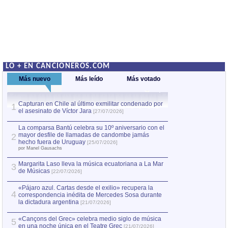
LO + EN CANCIONEROS.COM
Más nuevo
Más leído
Más votado
Capturan en Chile al último exmilitar condenado por
La comparsa Bantú
1
el asesinato de Víctor Jara
mayor desfile de
1
[27/07/2026]
hecho fuera de U
por Manel Gausachs
La comparsa Bantú celebra su 10º aniversario con el
mayor desfile de llamadas de candombe jamás
2
Capturan en Chile
2
hecho fuera de Uruguay
[25/07/2026]
el asesinato de Ví
por Manel Gausachs
Margarita Laso lleva la música ecuatoriana a La Mar
Margarita Laso ll
3
3
de Músicas
de Músicas
[22/07/2026]
[22/07
«Pájaro azul. Cartas desde el exilio» recupera la
4
correspondencia inédita de Mercedes Sosa durante
la dictadura argentina
[21/07/2026]
«Cançons del Grec» celebra medio siglo de música
5
en una noche única en el Teatre Grec
[21/07/2026]