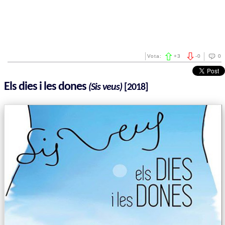
Vota:
+
3
-
0
0
Els dies i les dones
(Sis veus)
[2018]