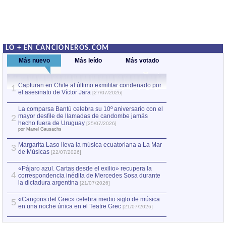
LO + EN CANCIONEROS.COM
Más nuevo
Más leído
Más votado
Capturan en Chile al último exmilitar condenado por
La comparsa Bantú
1
el asesinato de Víctor Jara
mayor desfile de
1
[27/07/2026]
hecho fuera de U
por Manel Gausachs
La comparsa Bantú celebra su 10º aniversario con el
mayor desfile de llamadas de candombe jamás
2
Capturan en Chile
2
hecho fuera de Uruguay
[25/07/2026]
el asesinato de Ví
por Manel Gausachs
Margarita Laso lleva la música ecuatoriana a La Mar
3
de Músicas
[22/07/2026]
«Pájaro azul. Cartas desde el exilio» recupera la
4
correspondencia inédita de Mercedes Sosa durante
la dictadura argentina
[21/07/2026]
«Cançons del Grec» celebra medio siglo de música
5
en una noche única en el Teatre Grec
[21/07/2026]