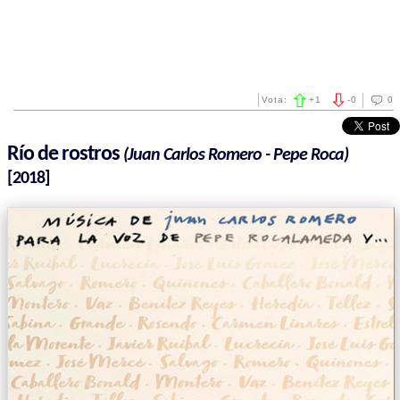
Vota:
+
1
-
0
0
Río de rostros
(Juan Carlos Romero - Pepe Roca)
[2018]