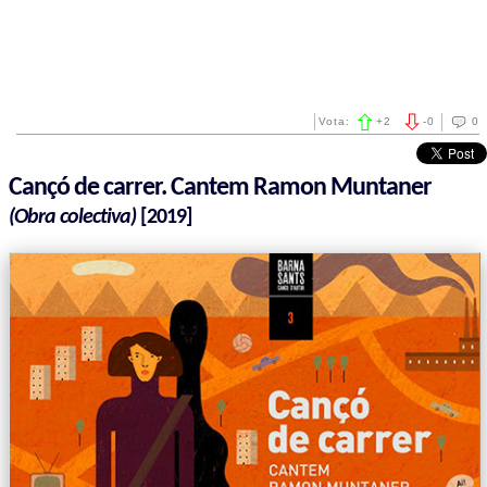
Vota:
+
2
-
0
0
Cançó de carrer. Cantem Ramon Muntaner
(Obra colectiva)
[2019]