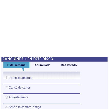
CANCIONES + EN ESTE DISCO
Esta semana
Acumulado
Más votado
1
1
L'ametlla amarga
L'aventura
2
2
Cançó de carrer
L'ametlla amarga
3
3
Aquesta remor
La Plaça del Dia
4
4
Seré a ta cambra, amiga
Au, jovent!