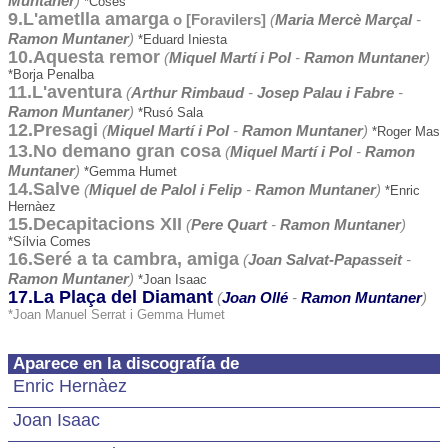
Muntaner
)
*Coses
9.L'ametlla amarga
o [Foravilers]
(
Maria Mercè Marçal
-
Ramon Muntaner
)
*Eduard Iniesta
10.Aquesta remor
(
Miquel Martí i Pol
-
Ramon Muntaner
)
*Borja Penalba
11.L'aventura
(
Arthur Rimbaud
-
Josep Palau i Fabre
-
Ramon Muntaner
)
*Rusó Sala
12.Presagi
(
Miquel Martí i Pol
-
Ramon Muntaner
)
*Roger Mas
13.No demano gran cosa
(
Miquel Martí i Pol
-
Ramon
Muntaner
)
*Gemma Humet
14.Salve
(
Miquel de Palol i Felip
-
Ramon Muntaner
)
*Enric
Hernàez
15.Decapitacions XII
(
Pere Quart
-
Ramon Muntaner
)
*Sílvia Comes
16.Seré a ta cambra, amiga
(
Joan Salvat-Papasseit
-
Ramon Muntaner
)
*Joan Isaac
17.La Plaça del Diamant
(
Joan Ollé
-
Ramon Muntaner
)
*Joan Manuel Serrat i Gemma Humet
Aparece en la discografía de
Enric Hernàez
Joan Isaac