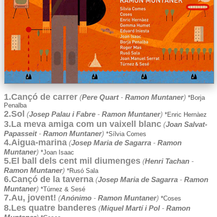
1.Cançó de carrer
(
Pere Quart
-
Ramon Muntaner
)
*Borja
Penalba
2.Sol
(
Josep Palau i Fabre
-
Ramon Muntaner
)
*Enric Hernàez
3.La meva amiga com un vaixell blanc
(
Joan Salvat-
Papasseit
-
Ramon Muntaner
)
*Sílvia Comes
4.Aigua-marina
(
Josep Maria de Sagarra
-
Ramon
Muntaner
)
*Joan Isaac
5.El ball dels cent mil diumenges
(
Henri Tachan
-
Ramon Muntaner
)
*Rusó Sala
6.Cançó de la taverna
(
Josep Maria de Sagarra
-
Ramon
Muntaner
)
*Túrnez & Sesé
7.Au, jovent!
(
Anónimo
-
Ramon Muntaner
)
*Coses
8.Les quatre banderes
(
Miquel Martí i Pol
-
Ramon