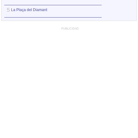
5
5
La Plaça del Diamant
No demano gran 
PUBLICIDAD