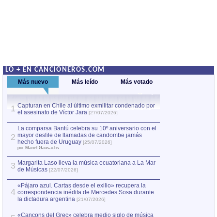
LO + EN CANCIONEROS.COM
Más nuevo
Más leído
Más votado
Capturan en Chile al último exmilitar condenado por
La comparsa Bantú
1
el asesinato de Víctor Jara
mayor desfile de
1
[27/07/2026]
hecho fuera de U
por Manel Gausachs
La comparsa Bantú celebra su 10º aniversario con el
mayor desfile de llamadas de candombe jamás
2
Capturan en Chile
2
hecho fuera de Uruguay
[25/07/2026]
el asesinato de Ví
por Manel Gausachs
Margarita Laso lleva la música ecuatoriana a La Mar
3
de Músicas
[22/07/2026]
«Pájaro azul. Cartas desde el exilio» recupera la
4
correspondencia inédita de Mercedes Sosa durante
la dictadura argentina
[21/07/2026]
«Cançons del Grec» celebra medio siglo de música