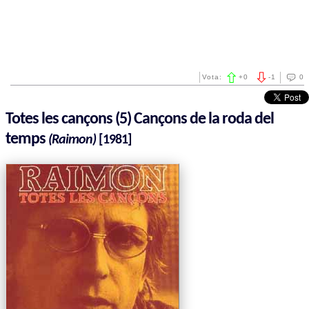
Vota:
+
0
-
1
0
Totes les cançons (5) Cançons de la roda del
temps
(Raimon)
[1981]