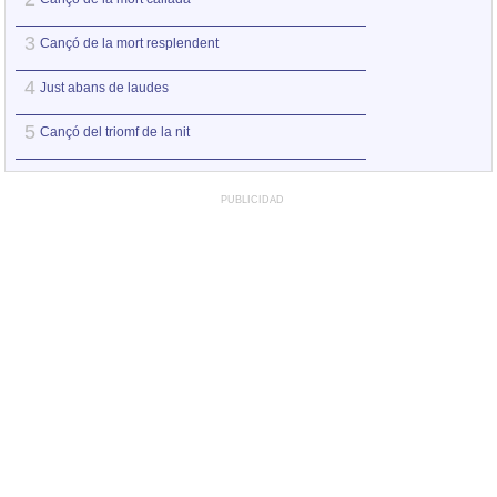
3
3
Cançó de la mort resplendent
Cançó de capves
4
4
Just abans de laudes
Cançó de la mort 
5
5
Cançó del triomf de la nit
Cançó de la pleni
PUBLICIDAD