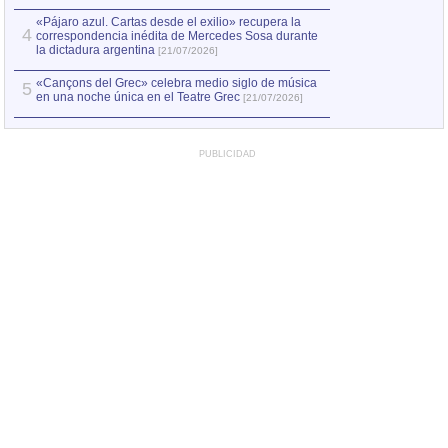
«Pájaro azul. Cartas desde el exilio» recupera la
4
correspondencia inédita de Mercedes Sosa durante
la dictadura argentina
[21/07/2026]
«Cançons del Grec» celebra medio siglo de música
5
en una noche única en el Teatre Grec
[21/07/2026]
PUBLICIDAD