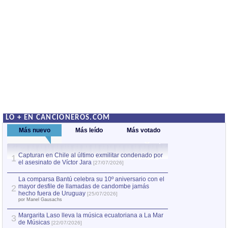
LO + EN CANCIONEROS.COM
Más nuevo
Más leído
Más votado
Capturan en Chile al último exmilitar condenado por
La comparsa Bantú
1
el asesinato de Víctor Jara
mayor desfile de
1
[27/07/2026]
hecho fuera de U
por Manel Gausachs
La comparsa Bantú celebra su 10º aniversario con el
mayor desfile de llamadas de candombe jamás
2
Capturan en Chile
2
hecho fuera de Uruguay
[25/07/2026]
el asesinato de Ví
por Manel Gausachs
Margarita Laso lleva la música ecuatoriana a La Mar
3
de Músicas
[22/07/2026]