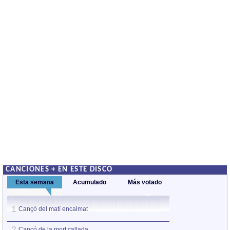
CANCIONES + EN ESTE DISCO
Esta semana
Acumulado
Más votado
1
1
Cançó del matí encalmat
Cançó d'albada
2
2
Cançó de la mort callada
Cançó del matí e