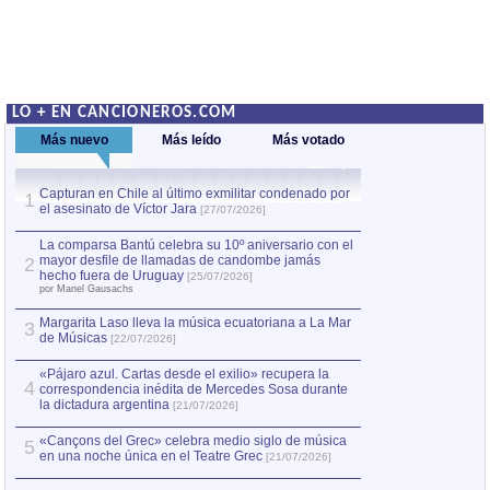
LO + EN CANCIONEROS.COM
Más nuevo
Más leído
Más votado
Capturan en Chile al último exmilitar condenado por
Capturan en Chile
1
1
el asesinato de Víctor Jara
el asesinato de Ví
[27/07/2026]
La comparsa Bantú celebra su 10º aniversario con el
mayor desfile de llamadas de candombe jamás
2
hecho fuera de Uruguay
[25/07/2026]
por Manel Gausachs
Margarita Laso lleva la música ecuatoriana a La Mar
3
de Músicas
[22/07/2026]
«Pájaro azul. Cartas desde el exilio» recupera la
4
correspondencia inédita de Mercedes Sosa durante
la dictadura argentina
[21/07/2026]
«Cançons del Grec» celebra medio siglo de música
5
en una noche única en el Teatre Grec
[21/07/2026]