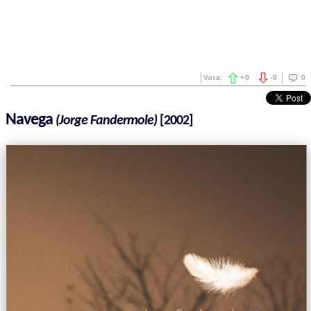
Vota:
+
0
-
0
0
Navega
(Jorge Fandermole)
[2002]