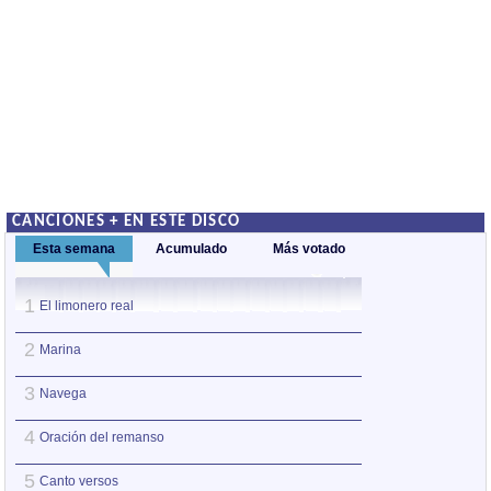
CANCIONES + EN ESTE DISCO
Esta semana
Acumulado
Más votado
1
1
El limonero real
Sueñero
2
2
Marina
Oración del rema
3
3
Navega
Cuando
4
4
Oración del remanso
Marina
5
5
Canto versos
La mirada