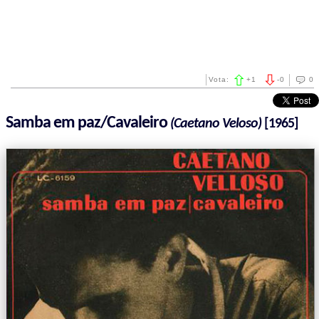
Vota:
+
1
-
0
0
Samba em paz/Cavaleiro
(Caetano Veloso)
[1965]