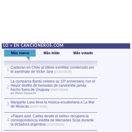
LO + EN CANCIONEROS.COM
Más nuevo
Más leído
Más votado
Capturan en Chile al último exmilitar condenado por
La comparsa Bantú
1
el asesinato de Víctor Jara
mayor desfile de
1
[27/07/2026]
hecho fuera de U
por Manel Gausachs
La comparsa Bantú celebra su 10º aniversario con el
mayor desfile de llamadas de candombe jamás
2
Capturan en Chile
2
hecho fuera de Uruguay
[25/07/2026]
el asesinato de Ví
por Manel Gausachs
Margarita Laso lleva la música ecuatoriana a La Mar
Margarita Laso ll
3
3
de Músicas
de Músicas
[22/07/2026]
[22/07
«Pájaro azul. Cartas desde el exilio» recupera la
4
correspondencia inédita de Mercedes Sosa durante
la dictadura argentina
[21/07/2026]