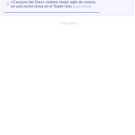
«Cançons del Grec» celebra medio siglo de música
5
en una noche única en el Teatre Grec
[21/07/2026]
PUBLICIDAD