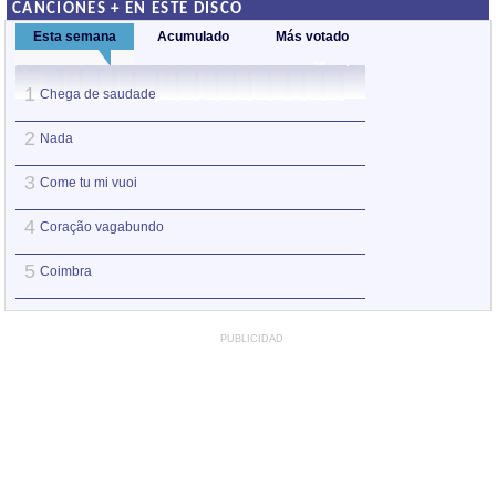
CANCIONES + EN ESTE DISCO
Esta semana
Acumulado
Más votado
1
1
Chega de saudade
Nada
2
2
Nada
Coração vagabu
3
3
Come tu mi vuoi
Chega de sauda
4
4
Coração vagabundo
Come tu mi vuoi
5
5
Coimbra
Coração materno
PUBLICIDAD