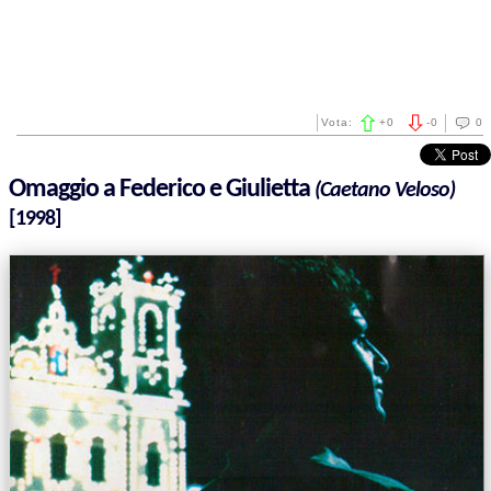
Vota:
+
0
-
0
0
Omaggio a Federico e Giulietta
(Caetano Veloso)
[1998]