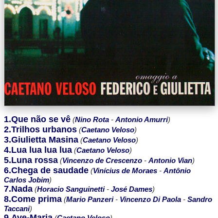
1.Que não se vê
(
Nino Rota
-
Antonio Amurri
)
2.Trilhos urbanos
(
Caetano Veloso
)
3.Giulietta Masina
(
Caetano Veloso
)
4.Lua lua lua lua
(
Caetano Veloso
)
5.Luna rossa
(
Vincenzo de Crescenzo
-
Antonio Vian
)
6.Chega de saudade
(
Vinícius de Moraes
-
Antônio
Carlos Jobim
)
7.Nada
(
Horacio Sanguinetti
-
José Dames
)
8.Come prima
(
Mario Panzeri
-
Vincenzo Di Paola
-
Sandro
Taccani
)
9.Ave-Maria
(
Caetano Veloso
)