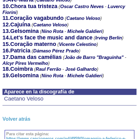
10.Chora tua tristeza
(
Oscar Castro Neves
-
Luvercy
Fiorini
)
11.Coração vagabundo
(
Caetano Veloso
)
12.Cajuína
(
Caetano Veloso
)
13.Gelsomina
(
Nino Rota
-
Michele Galdieri
)
14.Let's face the music and dance
(
Irving Berlin
)
15.Coração materno
(
Vicente Celestino
)
16.Patricia
(
Dámaso Pérez Prado
)
17.Dama das camélias
(
João de Barro "Braguinha"
-
Alcyr Pires Vermelho
)
18.Coimbra
(
Raul Ferrão
-
José Galhardo
)
19.Gelsomina
(
Nino Rota
-
Michele Galdieri
)
Aparece en la discografía de
Caetano Veloso
Volver atrás
Para citar esta página:
https://www.cancioneros.com/nd/4959/0/omaggio-a-federico-e-