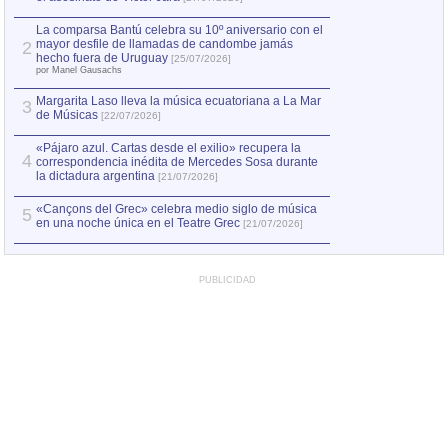
1
hecho fuera de U
por Manel Gausachs
La comparsa Bantú celebra su 10º aniversario con el
mayor desfile de llamadas de candombe jamás
2
Capturan en Chile
2
hecho fuera de Uruguay
[25/07/2026]
el asesinato de Ví
por Manel Gausachs
Margarita Laso lleva la música ecuatoriana a La Mar
3
de Músicas
[22/07/2026]
«Pájaro azul. Cartas desde el exilio» recupera la
4
correspondencia inédita de Mercedes Sosa durante
la dictadura argentina
[21/07/2026]
«Cançons del Grec» celebra medio siglo de música
5
en una noche única en el Teatre Grec
[21/07/2026]
PUBLICIDAD