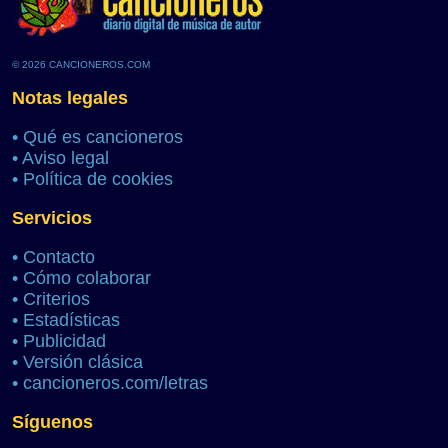
© 2026 CANCIONEROS.COM
Notas legales
•
Qué es cancioneros
•
Aviso legal
•
Política de cookies
Servicios
•
Contacto
•
Cómo colaborar
•
Criterios
•
Estadísticas
•
Publicidad
•
Versión clásica
•
cancioneros.com/letras
Síguenos