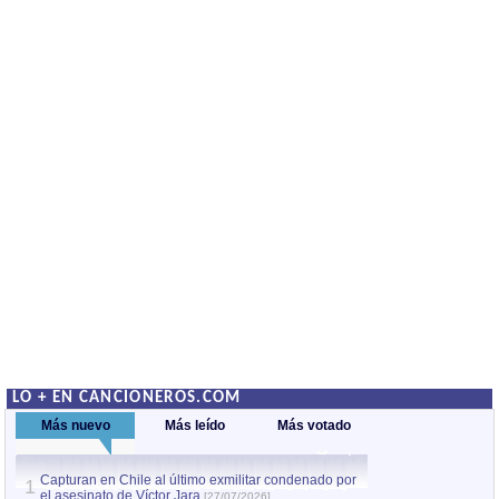
LO + EN CANCIONEROS.COM
Más nuevo
Más leído
Más votado
Capturan en Chile al último exmilitar condenado por
La comparsa Bantú
1
el asesinato de Víctor Jara
mayor desfile de
[27/07/2026]