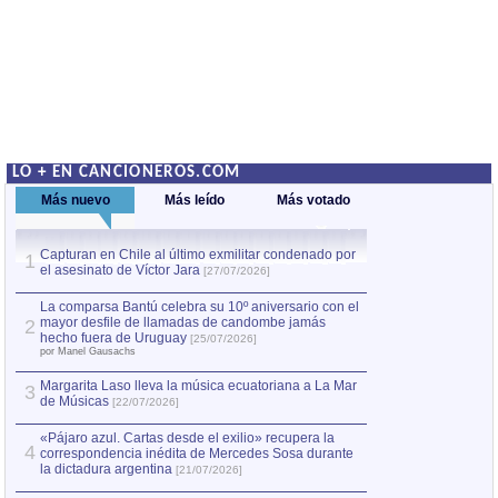
LO + EN CANCIONEROS.COM
Más nuevo
Más leído
Más votado
Capturan en Chile al último exmilitar condenado por
La comparsa Bantú
1
el asesinato de Víctor Jara
mayor desfile de
1
[27/07/2026]
hecho fuera de U
por Manel Gausachs
La comparsa Bantú celebra su 10º aniversario con el
mayor desfile de llamadas de candombe jamás
2
Capturan en Chile
2
hecho fuera de Uruguay
[25/07/2026]
el asesinato de Ví
por Manel Gausachs
Margarita Laso lleva la música ecuatoriana a La Mar
Margarita Laso ll
3
3
de Músicas
de Músicas
[22/07/2026]
[22/07
«Pájaro azul. Cartas desde el exilio» recupera la
4
correspondencia inédita de Mercedes Sosa durante
la dictadura argentina
[21/07/2026]