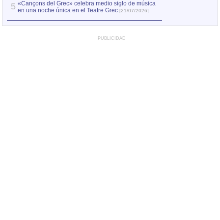
«Cançons del Grec» celebra medio siglo de música
5
en una noche única en el Teatre Grec
[21/07/2026]
PUBLICIDAD