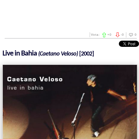
Vota:
+
0
-
0
0
Live in Bahia
(Caetano Veloso)
[2002]