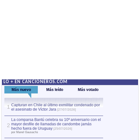
LO + EN CANCIONEROS.COM
Más nuevo
Más leído
Más votado
Capturan en Chile al último exmilitar condenado por
Capturan en Chile
1
1
el asesinato de Víctor Jara
el asesinato de Ví
[27/07/2026]
La comparsa Bantú celebra su 10º aniversario con el
mayor desfile de llamadas de candombe jamás
2
hecho fuera de Uruguay
[25/07/2026]
por Manel Gausachs