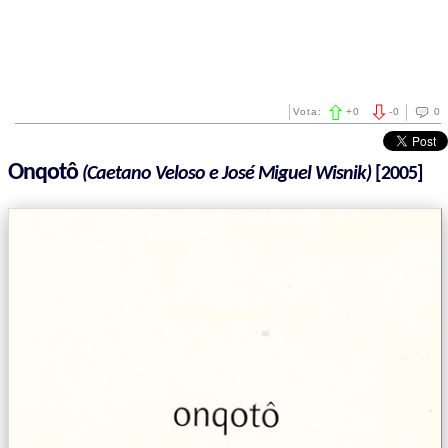
Vota:
+
0
-
0
0
Onqotô
(Caetano Veloso e José Miguel Wisnik)
[2005]