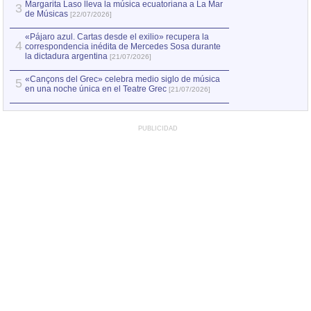
Margarita Laso lleva la música ecuatoriana a La Mar
3
de Músicas
[22/07/2026]
«Pájaro azul. Cartas desde el exilio» recupera la
4
correspondencia inédita de Mercedes Sosa durante
la dictadura argentina
[21/07/2026]
«Cançons del Grec» celebra medio siglo de música
5
en una noche única en el Teatre Grec
[21/07/2026]
PUBLICIDAD