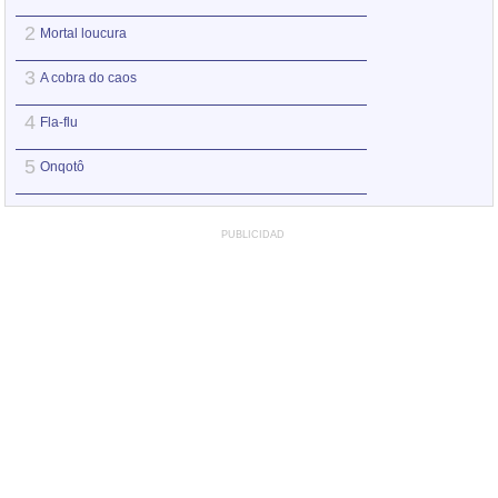
2
2
Mortal loucura
Tão pequeno
3
3
A cobra do caos
A cobra do caos
4
4
Fla-flu
Pesar do mundo
5
5
Onqotô
É só isso
PUBLICIDAD