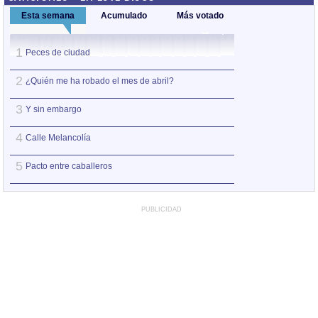
Esta semana
Acumulado
Más votado
1
1
Peces de ciudad
Nos sobran los m
2
2
¿Quién me ha robado el mes de abril?
A la orilla de la 
3
3
Y sin embargo
Peces de ciudad
4
4
Calle Melancolía
Contigo
5
5
Pacto entre caballeros
Eclipse de mar
PUBLICIDAD