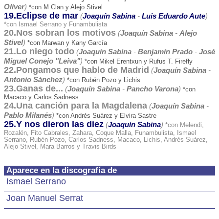
Oliver
)
*con M Clan y Alejo Stivel
19.Eclipse de mar
(
Joaquín Sabina
-
Luis Eduardo Aute
)
*con Ismael Serrano y Funambulista
20.Nos sobran los motivos
(
Joaquín Sabina
-
Alejo
Stivel
)
*con Marwan y Kany García
21.Lo niego todo
(
Joaquín Sabina
-
Benjamín Prado
-
José
Miguel Conejo "Leiva"
)
*con Mikel Erentxun y Rufus T. Firefly
22.Pongamos que hablo de Madrid
(
Joaquín Sabina
-
Antonio Sánchez
)
*con Rubén Pozo y Lichis
23.Ganas de...
(
Joaquín Sabina
-
Pancho Varona
)
*con
Macaco y Carlos Sadness
24.Una canción para la Magdalena
(
Joaquín Sabina
-
Pablo Milanés
)
*con Andrés Suárez y Elvira Sastre
25.Y nos dieron las diez
(
Joaquín Sabina
)
*con Melendi,
Rozalén, Fito Cabrales, Zahara, Coque Malla, Funambulista, Ismael
Serrano, Rubén Pozo, Carlos Sadness, Macaco, Lichis, Andrés Suárez,
Alejo Stivel, Mara Barros y Travis Birds
Aparece en la discografía de
Ismael Serrano
Joan Manuel Serrat