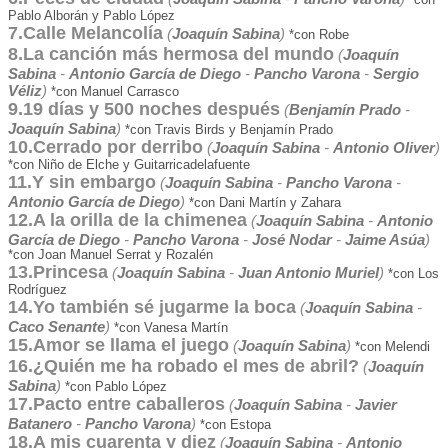
*con
Pablo Alborán y Pablo López
7.Calle Melancolía
(
Joaquín Sabina
)
*con Robe
8.La canción más hermosa del mundo
(
Joaquín
Sabina
-
Antonio García de Diego
-
Pancho Varona
-
Sergio
Véliz
)
*con Manuel Carrasco
9.19 días y 500 noches después
(
Benjamín Prado
-
Joaquín Sabina
)
*con Travis Birds y Benjamín Prado
10.Cerrado por derribo
(
Joaquín Sabina
-
Antonio Oliver
)
*con Niño de Elche y Guitarricadelafuente
11.Y sin embargo
(
Joaquín Sabina
-
Pancho Varona
-
Antonio García de Diego
)
*con Dani Martín y Zahara
12.A la orilla de la chimenea
(
Joaquín Sabina
-
Antonio
García de Diego
-
Pancho Varona
-
José Nodar
-
Jaime Asúa
)
*con Joan Manuel Serrat y Rozalén
13.Princesa
(
Joaquín Sabina
-
Juan Antonio Muriel
)
*con Los
Rodríguez
14.Yo también sé jugarme la boca
(
Joaquín Sabina
-
Caco Senante
)
*con Vanesa Martín
15.Amor se llama el juego
(
Joaquín Sabina
)
*con Melendi
16.¿Quién me ha robado el mes de abril?
(
Joaquín
Sabina
)
*con Pablo López
17.Pacto entre caballeros
(
Joaquín Sabina
-
Javier
Batanero
-
Pancho Varona
)
*con Estopa
18.A mis cuarenta y diez
(
Joaquín Sabina
-
Antonio