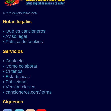
© 2026 CANCIONEROS.COM
Notas legales
•
Qué es cancioneros
•
Aviso legal
•
Política de cookies
Servicios
•
Contacto
•
Cómo colaborar
•
Criterios
•
Estadísticas
•
Publicidad
•
Versión clásica
•
cancioneros.com/letras
Síguenos