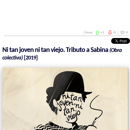
Vota:
+
1
-
0
0
Ni tan joven ni tan viejo. Tributo a Sabina
(Obra
colectiva)
[2019]