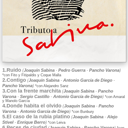
1.Ruido
(
Joaquín Sabina
-
Pedro Guerra
-
Pancho Varona
)
*con Fito y Fitipaldis y Coque Malla
2.Contigo
(
Joaquín Sabina
-
Antonio García de Diego
-
Pancho Varona
)
*con Alejandro Sanz
3.Con la frente marchita
(
Joaquín Sabina
-
Pancho
Varona
-
Sergio Castillo
-
Antonio García de Diego
)
*con Amaral
y Manolo García
4.Donde habita el olvido
(
Joaquín Sabina
-
Pancho
Varona
-
Antonio García de Diego
)
*con Bunbury
5.El caso de la rubia platino
(
Joaquín Sabina
-
Alejo
Stivel
-
Enrique Berro
)
*con Leiva
6.Peces de ciudad
(
Joaquín Sabina
-
Pancho Varona
)