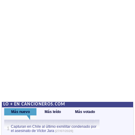
LO + EN CANCIONEROS.COM
Más nuevo
Más leído
Más votado
Capturan en Chile al último exmilitar condenado por
La comparsa Bantú
1
el asesinato de Víctor Jara
mayor desfile de
1
[27/07/2026]