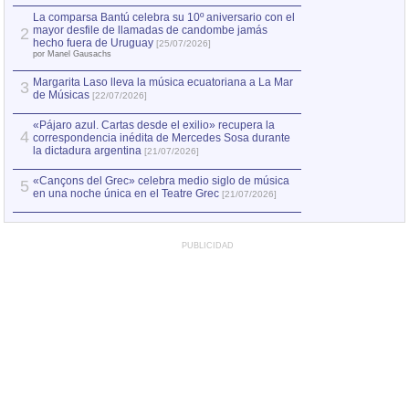
hecho fuera de U
por Manel Gausachs
La comparsa Bantú celebra su 10º aniversario con el
mayor desfile de llamadas de candombe jamás
2
Capturan en Chile
2
hecho fuera de Uruguay
[25/07/2026]
el asesinato de Ví
por Manel Gausachs
Margarita Laso lleva la música ecuatoriana a La Mar
3
de Músicas
[22/07/2026]
«Pájaro azul. Cartas desde el exilio» recupera la
4
correspondencia inédita de Mercedes Sosa durante
la dictadura argentina
[21/07/2026]
«Cançons del Grec» celebra medio siglo de música
5
en una noche única en el Teatre Grec
[21/07/2026]
PUBLICIDAD