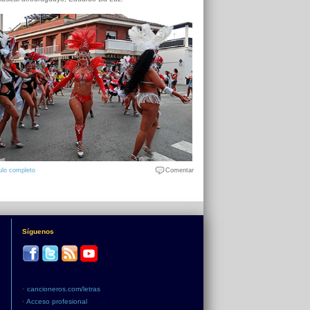
ulo completo
Comentar
Síguenos
•
cancioneros.com/letras
•
Acceso profesional