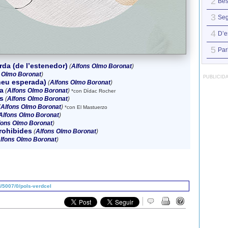
2
Be
3
Seg
4
D’e
5
Par
da (de l’estenedor)
(
Alfons Olmo Boronat
)
 Olmo Boronat
)
PUBLICID
 neu esperada)
(
Alfons Olmo Boronat
)
a
(
Alfons Olmo Boronat
)
*con Dídac Rocher
s
(
Alfons Olmo Boronat
)
(
Alfons Olmo Boronat
)
*con El Mastuerzo
Alfons Olmo Boronat
)
fons Olmo Boronat
)
rohibides
(
Alfons Olmo Boronat
)
lfons Olmo Boronat
)
/5007/0/pols-verdcel