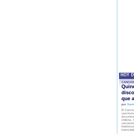
HOY 
CANCIO
Quinc
disco
que a
por
Xavie
El Cancio
cancione
document
chilena. 
canciones
histórico
esencial