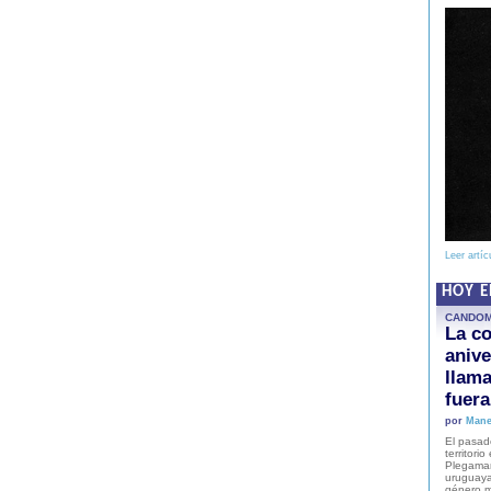
Leer artíc
HOY 
CANDO
La co
anive
llam
fuer
por
Mane
El pasad
territori
Plegaman
uruguaya
género m