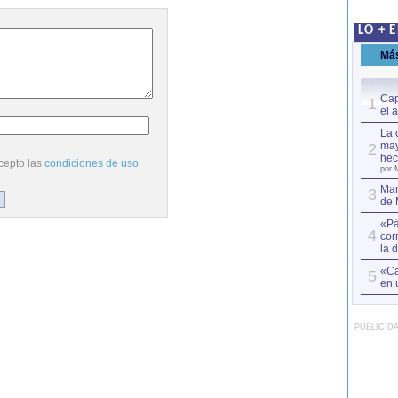
LO + 
Má
Cap
1
el 
La 
may
2
hec
cepto las
condiciones de uso
por 
Mar
3
de 
«Pá
4
cor
la 
«Ca
5
en 
PUBLICID