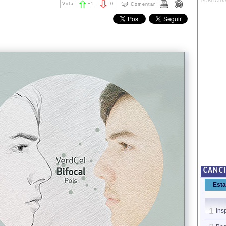
PUBLICID
Vota:
+
1
-
0
Comentar
CANCI
Est
1
Ins