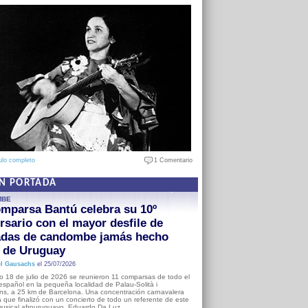
ulo completo
1 Comentario
EN PORTADA
MBE
mparsa Bantú celebra su 10º
rsario con el mayor desfile de
adas de candombe jamás hecho
a de Uruguay
l Gausachs
el 25/07/2026
o 18 de julio de 2026 se reunieron 11 comparsas de todo el
o español en la pequeña localidad de Palau-Solità i
s, a 25 km de Barcelona. Una concentración carnavalera
 que finalizó con un concierto de todo un referente de este
usical afrouruguayo, Eduardo Da Luz.