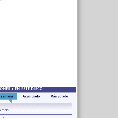
AD
ONES + EN ESTE DISCO
a semana
Acumulado
Más votado
1
piració
Inspiració