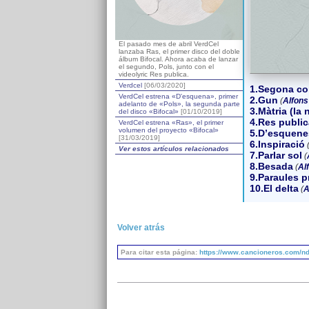
El pasado mes de abril VerdCel
lanzaba Ras, el primer disco del doble
álbum Bifocal. Ahora acaba de lanzar
el segundo, Pols, junto con el
videolyric Res publica.
Verdcel
[06/03/2020]
1.Segona cor
VerdCel estrena «D'esquena», primer
2.Gun
(
Alfons
adelanto de «Pols», la segunda parte
3.Màtria (la
del disco «Bifocal»
[01/10/2019]
4.Res public
VerdCel estrena «Ras», el primer
volumen del proyecto «Bifocal»
5.D’esquene
[31/03/2019]
6.Inspiració
Ver estos artículos relacionados
7.Parlar sol
(
8.Besada
(
Al
9.Paraules p
10.El delta
(
A
Volver atrás
Para citar esta página:
https://www.cancioneros.com/nd