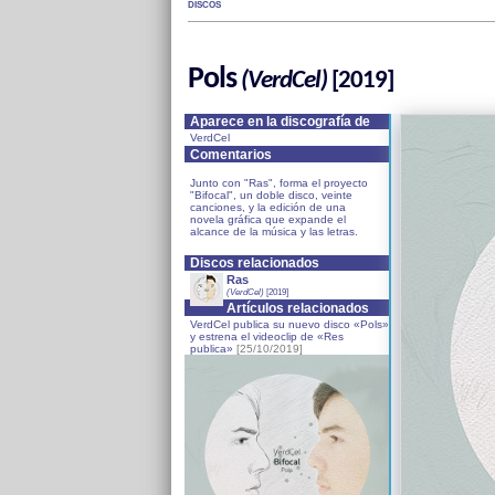
DISCOS
Pols
(VerdCel)
[2019]
Aparece en la discografía de
VerdCel
Comentarios
Junto con "Ras", forma el proyecto
"Bifocal", un doble disco, veinte
canciones, y la edición de una
novela gráfica que expande el
alcance de la música y las letras.
Discos relacionados
Ras
(VerdCel)
[2019]
Artículos relacionados
VerdCel publica su nuevo disco «Pols»
y estrena el videoclip de «Res
publica»
[25/10/2019]