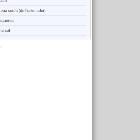
2
sada
Paraules prohibides
3
ona corda (de l’estenedor)
Segona corda (de l’estened
4
squenes
Besada
5
lar sol
Res publica
AD