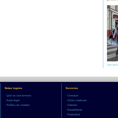
Leer artíc
Notas legales
Servicios
•
Qué es cancioneros
•
Contacto
•
Aviso legal
•
Cómo colaborar
•
Política de cookies
•
Criterios
•
Estadísticas
•
Publicidad