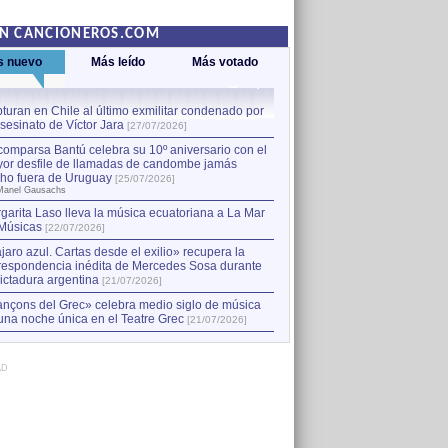
EN CANCIONEROS.COM
s nuevo
Más leído
Más votado
turan en Chile al último exmilitar condenado por
La comparsa Bantú celebra s
asesinato de Víctor Jara
mayor desfile de llamadas
1
[27/07/2026]
hecho fuera de Uruguay
[25
comparsa Bantú celebra su 10º aniversario con el
por Manel Gausachs
or desfile de llamadas de candombe jamás
Capturan en Chile al último
2
ho fuera de Uruguay
[25/07/2026]
el asesinato de Víctor Jara
[
Manel Gausachs
garita Laso lleva la música ecuatoriana a La Mar
Margarita Laso lleva la mús
3
Músicas
de Músicas
[22/07/2026]
[22/07/2026]
jaro azul. Cartas desde el exilio» recupera la
respondencia inédita de Mercedes Sosa durante
dictadura argentina
[21/07/2026]
nçons del Grec» celebra medio siglo de música
una noche única en el Teatre Grec
[21/07/2026]
AD