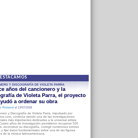
DESTACAMOS
NERO Y DISCOGRAFÍA DE VIOLETA PARRA
e años del cancionero y la
grafía de Violeta Parra, el proyecto
yudó a ordenar su obra
r Pintanel
el 13/07/2026
nero y Discografía de Violeta Parra, impulsado por
ros.com, continúa siendo una de las investigaciones
ales más importantes dedicadas a la universal artista
Cuatro años de investigación permitieron recuperar 520
, reconstruir su discografía, corregir numerosos errores
s y fijar datos fundamentales sobre una de las figuras
es de la música latinoamericana.