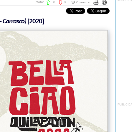
PUBLICID
Vota:
+
0
-
0
Comentar
 Carrasco)
[2020]
PUBLICID