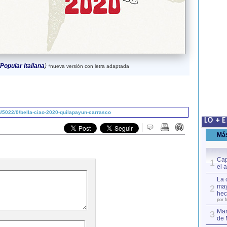
Popular italiana
)
*nueva versión con letra adaptada
/5022/0/bella-ciao-2020-quilapayun-carrasco
LO + 
Má
Cap
1
el 
La 
may
2
hec
por 
Mar
3
de 