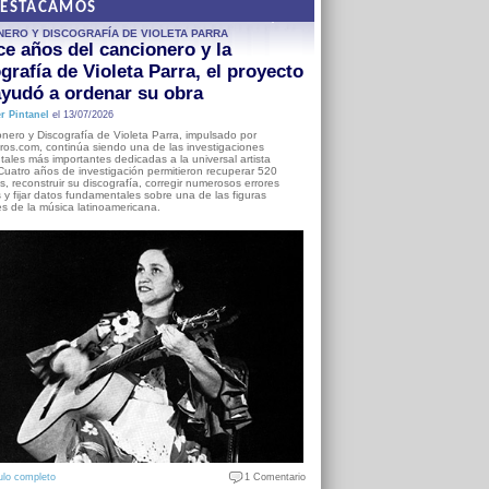
DESTACAMOS
NERO Y DISCOGRAFÍA DE VIOLETA PARRA
e años del cancionero y la
grafía de Violeta Parra, el proyecto
yudó a ordenar su obra
r Pintanel
el 13/07/2026
nero y Discografía de Violeta Parra, impulsado por
ros.com, continúa siendo una de las investigaciones
ales más importantes dedicadas a la universal artista
Cuatro años de investigación permitieron recuperar 520
, reconstruir su discografía, corregir numerosos errores
s y fijar datos fundamentales sobre una de las figuras
es de la música latinoamericana.
ulo completo
1 Comentario