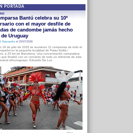
EN PORTADA
MBE
mparsa Bantú celebra su 10º
rsario con el mayor desfile de
adas de candombe jamás hecho
a de Uruguay
l Gausachs
el 25/07/2026
o 18 de julio de 2026 se reunieron 11 comparsas de todo el
o español en la pequeña localidad de Palau-Solità i
s, a 25 km de Barcelona. Una concentración carnavalera
 que finalizó con un concierto de todo un referente de este
usical afrouruguayo, Eduardo Da Luz.