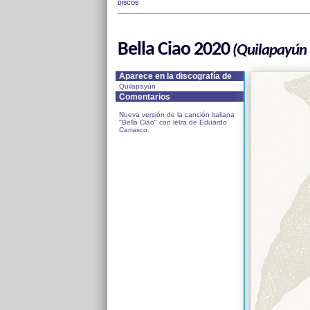
DISCOS
Bella Ciao 2020
(Quilapayún -
Aparece en la discografía de
Quilapayún
Comentarios
Nueva versión de la canción italiana
"Bella Ciao" con letra de Eduardo
Carrasco.