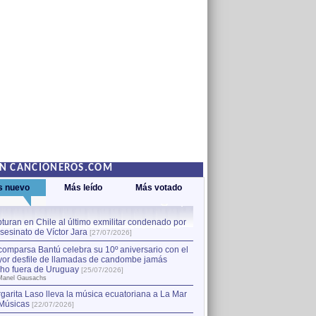
EN CANCIONEROS.COM
s nuevo
Más leído
Más votado
turan en Chile al último exmilitar condenado por
La comparsa Bantú celebra s
asesinato de Víctor Jara
mayor desfile de llamadas
1
[27/07/2026]
hecho fuera de Uruguay
[25
comparsa Bantú celebra su 10º aniversario con el
por Manel Gausachs
or desfile de llamadas de candombe jamás
Capturan en Chile al último
2
ho fuera de Uruguay
[25/07/2026]
el asesinato de Víctor Jara
[
Manel Gausachs
garita Laso lleva la música ecuatoriana a La Mar
Músicas
[22/07/2026]