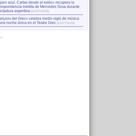
jaro azul. Cartas desde el exilio» recupera la
respondencia inédita de Mercedes Sosa durante
dictadura argentina
[21/07/2026]
nçons del Grec» celebra medio siglo de música
una noche única en el Teatre Grec
[21/07/2026]
AD