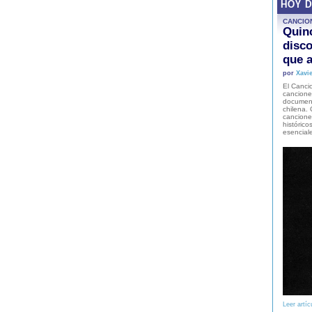
HOY 
CANCIO
Quinc
disco
que a
por
Xavie
El Cancio
cancione
document
chilena. 
canciones
histórico
esencial
Leer artíc