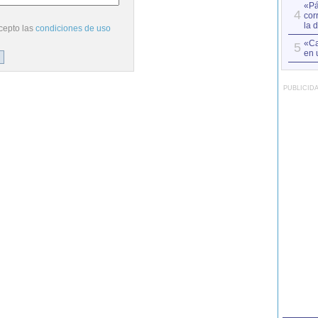
«Pá
4
cor
la 
cepto las
condiciones de uso
«Ca
5
en 
PUBLICID