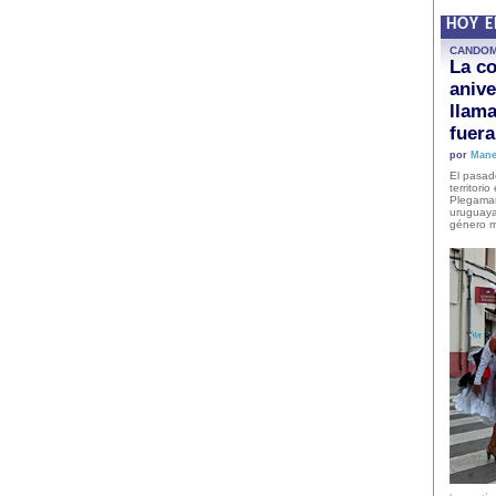
HOY 
CANDO
La co
anive
llam
fuer
por
Mane
El pasad
territori
Plegaman
uruguaya
género m