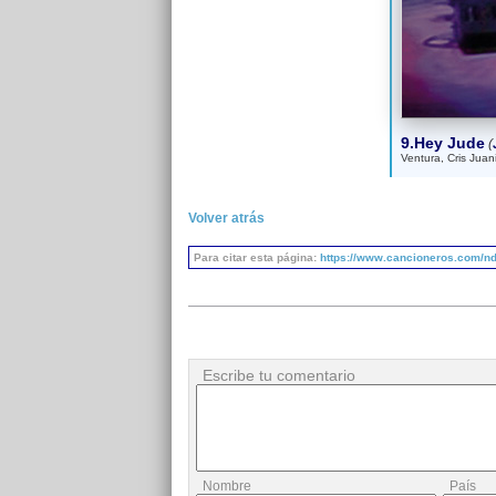
9.Hey Jude
(
Ventura, Cris Jua
Volver atrás
Para citar esta página:
https://www.cancioneros.com/nd/5
Escribe tu comentario
Nombre
País