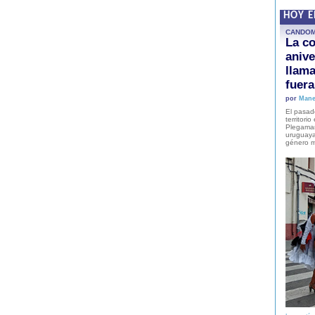
HOY 
CANDO
La co
anive
llam
fuer
por
Mane
El pasad
territori
Plegaman
uruguaya
género m