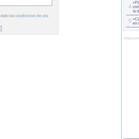
«Pá
4
cor
la 
cepto las
condiciones de uso
«Ca
5
en 
PUBLICID