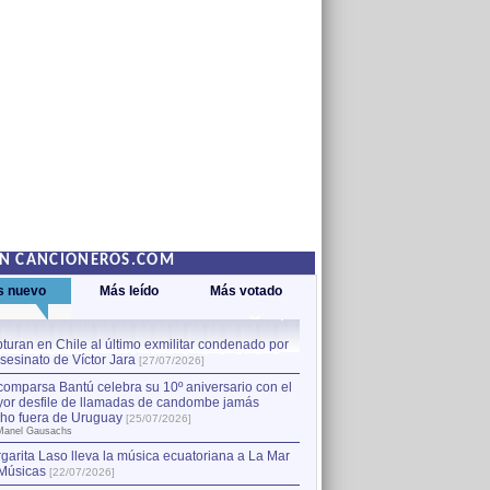
EN CANCIONEROS.COM
s nuevo
Más leído
Más votado
turan en Chile al último exmilitar condenado por
La comparsa Bantú celebra s
asesinato de Víctor Jara
mayor desfile de llamadas
1
[27/07/2026]
hecho fuera de Uruguay
[25
comparsa Bantú celebra su 10º aniversario con el
por Manel Gausachs
or desfile de llamadas de candombe jamás
Capturan en Chile al último
2
ho fuera de Uruguay
[25/07/2026]
el asesinato de Víctor Jara
[
Manel Gausachs
garita Laso lleva la música ecuatoriana a La Mar
Margarita Laso lleva la mús
3
Músicas
de Músicas
[22/07/2026]
[22/07/2026]