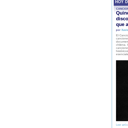
HOY 
CANCIO
Quinc
disco
que a
por
Xavie
El Cancio
cancione
document
chilena. 
canciones
histórico
esencial
Leer artíc