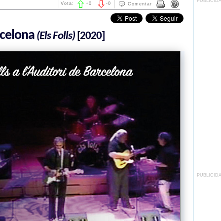
PUBLICID
Vota:
+
0
-
0
Comentar
rcelona
(Els Folls)
[2020]
PUBLICID