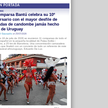
EN PORTADA
MBE
mparsa Bantú celebra su 10º
rsario con el mayor desfile de
adas de candombe jamás hecho
a de Uruguay
l Gausachs
el 25/07/2026
o 18 de julio de 2026 se reunieron 11 comparsas de todo el
o español en la pequeña localidad de Palau-Solità i
s, a 25 km de Barcelona. Una concentración carnavalera
 que finalizó con un concierto de todo un referente de este
usical afrouruguayo, Eduardo Da Luz.