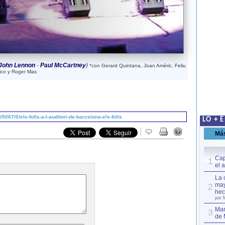
John Lennon
-
Paul McCartney
)
*con Gerard Quintana, Joan Amèric, Feliu
nico y Roger Mas
067/0/els-folls-a-l-auditori-de-barcelona-els-folls
LO + 
Má
Cap
1
el 
La 
may
2
hec
por 
Mar
3
de 