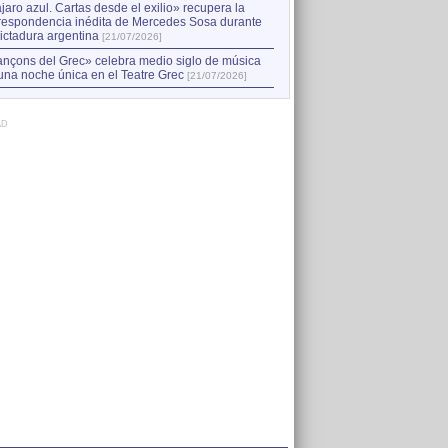
jaro azul. Cartas desde el exilio» recupera la
respondencia inédita de Mercedes Sosa durante
dictadura argentina
[21/07/2026]
nçons del Grec» celebra medio siglo de música
una noche única en el Teatre Grec
[21/07/2026]
AD