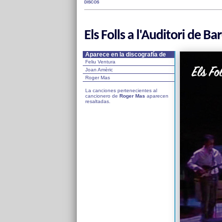
DISCOS
Els Folls a l'Auditori de Ba
Aparece en la discografía de
Feliu Ventura
Joan Amèric
Roger Mas
La canciones pertenecientes al
cancionero de
Roger Mas
aparecen
resaltadas.