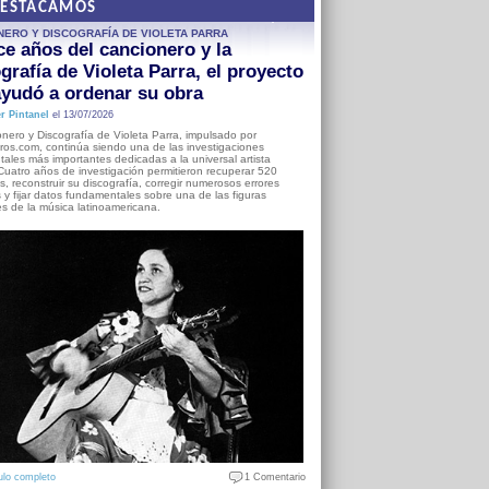
DESTACAMOS
NERO Y DISCOGRAFÍA DE VIOLETA PARRA
e años del cancionero y la
grafía de Violeta Parra, el proyecto
yudó a ordenar su obra
r Pintanel
el 13/07/2026
nero y Discografía de Violeta Parra, impulsado por
ros.com, continúa siendo una de las investigaciones
ales más importantes dedicadas a la universal artista
Cuatro años de investigación permitieron recuperar 520
, reconstruir su discografía, corregir numerosos errores
s y fijar datos fundamentales sobre una de las figuras
es de la música latinoamericana.
ulo completo
1 Comentario