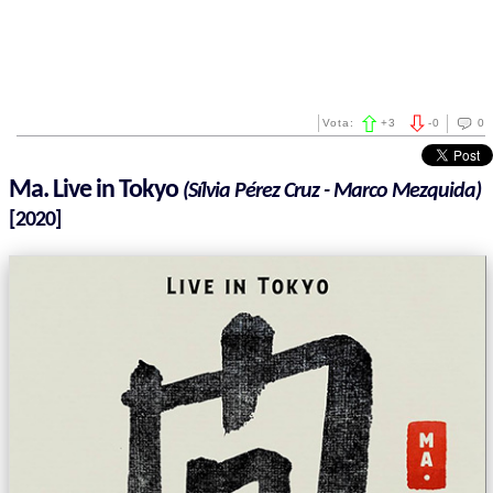
Vota:
+
3
-
0
0
Ma. Live in Tokyo
(Sílvia Pérez Cruz - Marco Mezquida)
[2020]