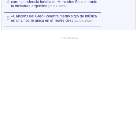
4
correspondencia inédita de Mercedes Sosa durante
la dictadura argentina
[21/07/2026]
«Cançons del Grec» celebra medio siglo de música
5
en una noche única en el Teatre Grec
[21/07/2026]
PUBLICIDAD