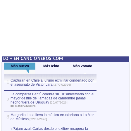
LO + EN CANCIONEROS.COM
Más nuevo
Más leído
Más votado
Capturan en Chile al último exmilitar condenado por
La comparsa Bantú
1
el asesinato de Víctor Jara
mayor desfile de
1
[27/07/2026]
hecho fuera de U
por Manel Gausachs
La comparsa Bantú celebra su 10º aniversario con el
mayor desfile de llamadas de candombe jamás
2
Capturan en Chile
2
hecho fuera de Uruguay
[25/07/2026]
el asesinato de Ví
por Manel Gausachs
Margarita Laso lleva la música ecuatoriana a La Mar
Margarita Laso ll
3
3
de Músicas
de Músicas
[22/07/2026]
[22/07
«Pájaro azul. Cartas desde el exilio» recupera la