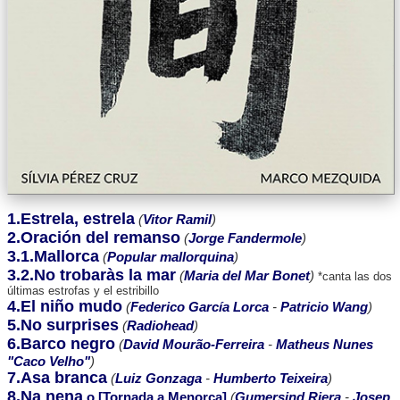
1.Estrela, estrela
(
Vitor Ramil
)
2.Oración del remanso
(
Jorge Fandermole
)
3.1.Mallorca
(
Popular mallorquina
)
3.2.No trobaràs la mar
(
Maria del Mar Bonet
)
*canta las dos
últimas estrofas y el estribillo
4.El niño mudo
(
Federico García Lorca
-
Patricio Wang
)
5.No surprises
(
Radiohead
)
6.Barco negro
(
David Mourão-Ferreira
-
Matheus Nunes
"Caco Velho"
)
7.Asa branca
(
Luiz Gonzaga
-
Humberto Teixeira
)
8.Na nena
o [Tornada a Menorca]
(
Gumersind Riera
-
Josep