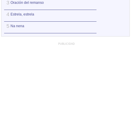
3
3
Oración del remanso
No trobaràs la ma
4
4
Estrela, estrela
Pequeño vals vie
5
5
Na nena
Oración del rema
PUBLICIDAD