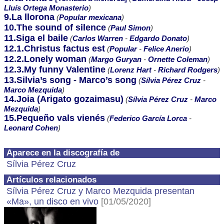
Lluís Ortega Monasterio
)
9.La llorona
(
Popular mexicana
)
10.The sound of silence
(
Paul Simon
)
11.Siga el baile
(
Carlos Warren
-
Edgardo Donato
)
12.1.Christus factus est
(
Popular
-
Felice Anerio
)
12.2.Lonely woman
(
Margo Guryan
-
Ornette Coleman
)
12.3.My funny Valentine
(
Lorenz Hart
-
Richard Rodgers
)
13.Silvia’s song - Marco’s song
(
Sílvia Pérez Cruz
-
Marco Mezquida
)
14.Joia (Arigato gozaimasu)
(
Sílvia Pérez Cruz
-
Marco
Mezquida
)
15.Pequeño vals vienés
(
Federico García Lorca
-
Leonard Cohen
)
Aparece en la discografía de
Sílvia Pérez Cruz
Artículos relacionados
Sílvia Pérez Cruz y Marco Mezquida presentan
«Ma», un disco en vivo
[01/05/2020]