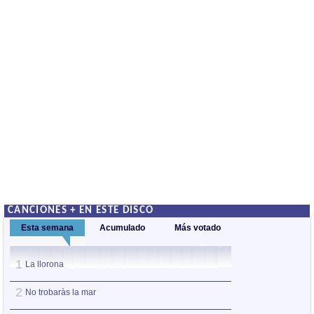
CANCIONES + EN ESTE DISCO
Esta semana
Acumulado
Más votado
1
1
La llorona
La llorona
2
2
No trobaràs la mar
El niño mudo