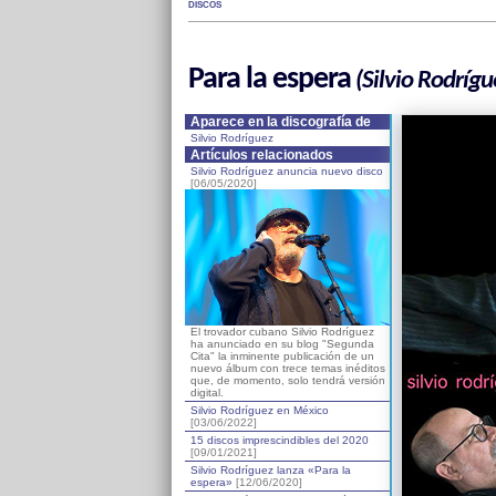
DISCOS
Para la espera
(Silvio Rodrígu
Aparece en la discografía de
Silvio Rodríguez
Artículos relacionados
Silvio Rodríguez anuncia nuevo disco
[06/05/2020]
El trovador cubano Silvio Rodríguez
ha anunciado en su blog "Segunda
Cita" la inminente publicación de un
nuevo álbum con trece temas inéditos
que, de momento, solo tendrá versión
digital.
Silvio Rodríguez en México
[03/06/2022]
15 discos imprescindibles del 2020
[09/01/2021]
Silvio Rodríguez lanza «Para la
espera»
[12/06/2020]