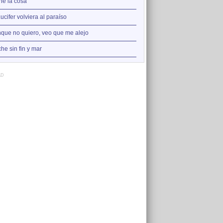
2
ne la cosa
Noche sin fin y mar
3
Lucifer volviera al paraíso
Aunque no quiero, veo que 
4
que no quiero, veo que me alejo
La adivinanza
5
he sin fin y mar
Viene la cosa
AD