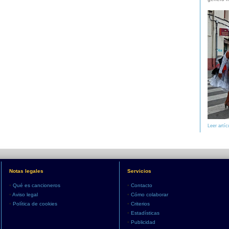
Leer artíc
Notas legales
Servicios
•
Qué es cancioneros
•
Contacto
•
Aviso legal
•
Cómo colaborar
•
Política de cookies
•
Criterios
•
Estadísticas
•
Publicidad