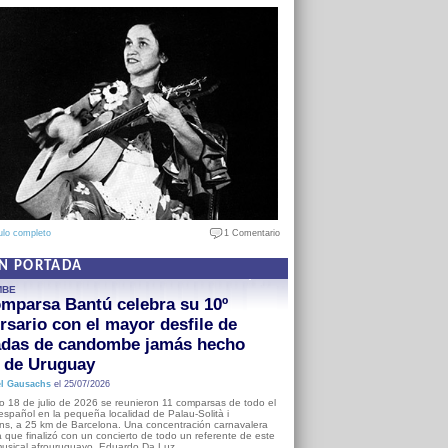
ulo completo
1 Comentario
EN PORTADA
MBE
mparsa Bantú celebra su 10º
rsario con el mayor desfile de
adas de candombe jamás hecho
a de Uruguay
l Gausachs
el 25/07/2026
o 18 de julio de 2026 se reunieron 11 comparsas de todo el
o español en la pequeña localidad de Palau-Solità i
s, a 25 km de Barcelona. Una concentración carnavalera
 que finalizó con un concierto de todo un referente de este
usical afrouruguayo, Eduardo Da Luz.