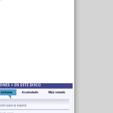
AD
ONES + EN ESTE DISCO
a semana
Acumulado
Más votado
1
zón para la espera
Jugábamos a Dios