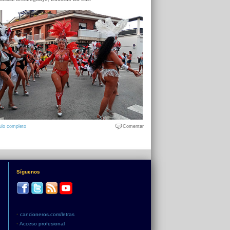
ulo completo
Comentar
Síguenos
•
cancioneros.com/letras
•
Acceso profesional