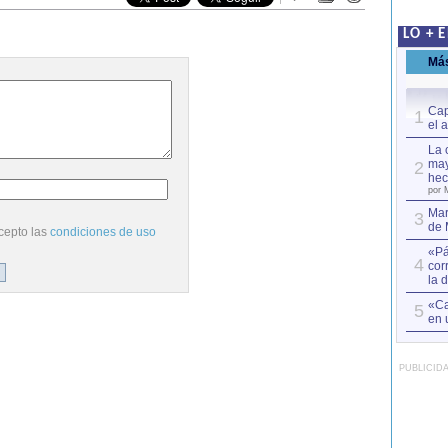
LO + 
Má
Cap
1
el 
La 
may
2
hec
por 
Mar
3
de 
cepto las
condiciones de uso
«Pá
4
cor
la 
«Ca
5
en 
PUBLICID