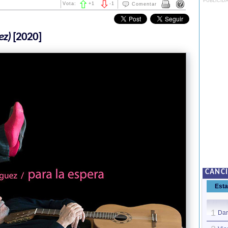
PUBLICID
Vota:
+
1
-
1
Comentar
ez)
[2020]
CANCI
Est
1
Dan