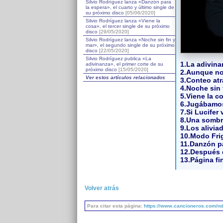
Silvio Rodríguez lanza «Danzón para
la espera», el cuarto y último single de
su próximo disco
[05/06/2020]
Silvio Rodríguez lanza «Viene la
cosa», el tercer single de su próximo
disco
[29/05/2020]
Silvio Rodríguez lanza «Noche sin fin y
mar», el segundo single de su próximo
disco
[22/05/2020]
Silvio Rodríguez publica «La
1.La adivina
adivinanza», el primer corte de su
próximo disco
[15/05/2020]
2.Aunque no
Ver estos artículos relacionados
3.Conteo atr
4.Noche sin 
5.Viene la c
6.Jugábamos
7.Si Lucifer 
8.Una sombr
9.Los alivia
10.Modo Fri
11.Danzón pa
12.Después d
13.Página fi
Volver atrás
Para citar esta página:
https://www.cancioneros.com/nd/