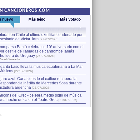
EN CANCIONEROS.COM
s nuevo
Más leído
Más votado
turan en Chile al último exmilitar condenado por
La comparsa Bantú celebra s
asesinato de Víctor Jara
mayor desfile de llamadas
1
[27/07/2026]
hecho fuera de Uruguay
[25
comparsa Bantú celebra su 10º aniversario con el
por Manel Gausachs
or desfile de llamadas de candombe jamás
Capturan en Chile al último
2
ho fuera de Uruguay
[25/07/2026]
el asesinato de Víctor Jara
[
Manel Gausachs
garita Laso lleva la música ecuatoriana a La Mar
Margarita Laso lleva la mús
3
Músicas
de Músicas
[22/07/2026]
[22/07/2026]
jaro azul. Cartas desde el exilio» recupera la
respondencia inédita de Mercedes Sosa durante
dictadura argentina
[21/07/2026]
nçons del Grec» celebra medio siglo de música
una noche única en el Teatre Grec
[21/07/2026]
AD