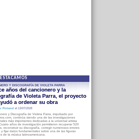
DESTACAMOS
NERO Y DISCOGRAFÍA DE VIOLETA PARRA
e años del cancionero y la
grafía de Violeta Parra, el proyecto
yudó a ordenar su obra
r Pintanel
el 13/07/2026
nero y Discografía de Violeta Parra, impulsado por
ros.com, continúa siendo una de las investigaciones
ales más importantes dedicadas a la universal artista
Cuatro años de investigación permitieron recuperar 520
, reconstruir su discografía, corregir numerosos errores
s y fijar datos fundamentales sobre una de las figuras
es de la música latinoamericana.