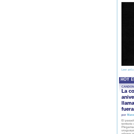
Leer artíc
HOY 
CANDO
La co
anive
llam
fuer
por
Mane
El pasad
territori
Plegaman
uruguaya
género m