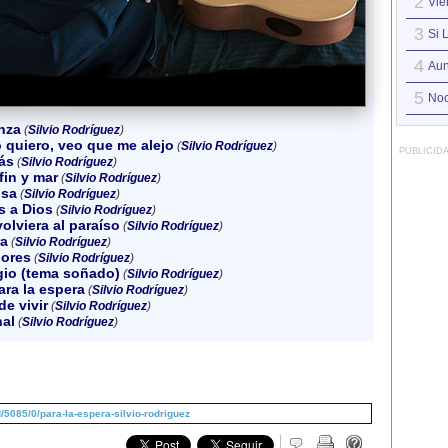
2
Vie
3
Si 
4
Aun
5
Noc
nza
(
Silvio Rodríguez
)
 quiero, veo que me alejo
(
Silvio Rodríguez
)
PUBLICID
ás
(
Silvio Rodríguez
)
fin y mar
(
Silvio Rodríguez
)
osa
(
Silvio Rodríguez
)
 a Dios
(
Silvio Rodríguez
)
volviera al paraíso
(
Silvio Rodríguez
)
a
(
Silvio Rodríguez
)
dores
(
Silvio Rodríguez
)
gio (tema soñado)
(
Silvio Rodríguez
)
ra la espera
(
Silvio Rodríguez
)
e vivir
(
Silvio Rodríguez
)
nal
(
Silvio Rodríguez
)
5085/0/para-la-espera-silvio-rodriguez