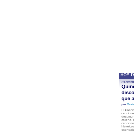
HOY 
CANCIO
Quinc
disco
que a
por
Xavie
El Cancio
cancione
document
chilena. 
canciones
histórico
esencial