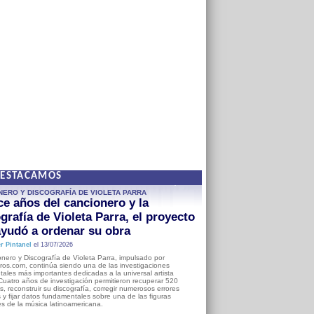
DESTACAMOS
NERO Y DISCOGRAFÍA DE VIOLETA PARRA
e años del cancionero y la
grafía de Violeta Parra, el proyecto
yudó a ordenar su obra
r Pintanel
el 13/07/2026
nero y Discografía de Violeta Parra, impulsado por
ros.com, continúa siendo una de las investigaciones
ales más importantes dedicadas a la universal artista
Cuatro años de investigación permitieron recuperar 520
, reconstruir su discografía, corregir numerosos errores
s y fijar datos fundamentales sobre una de las figuras
es de la música latinoamericana.