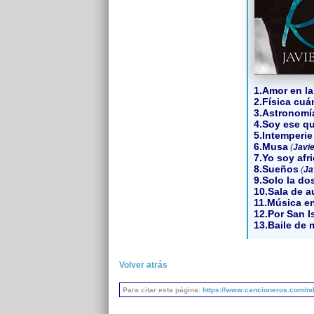
1.Amor en la
2.Física cuá
3.Astronomí
4.Soy ese qu
5.Intemperie
6.Musa
(
Javie
7.Yo soy afr
8.Sueños
(
Ja
9.Solo la do
10.Sala de 
11.Música e
12.Por San I
13.Baile de 
Volver atrás
Para citar esta página:
https://www.cancioneros.com/nd/5