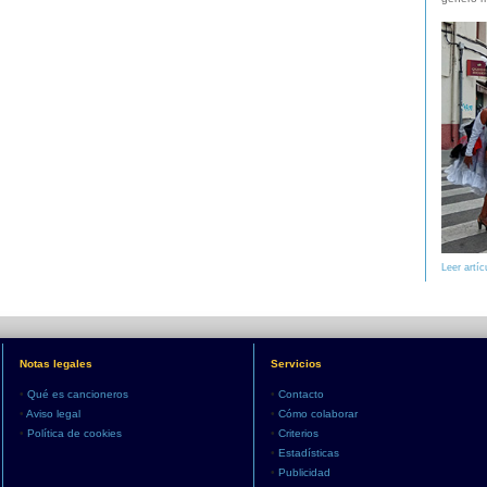
Leer artíc
Notas legales
Servicios
•
Qué es cancioneros
•
Contacto
•
Aviso legal
•
Cómo colaborar
•
Política de cookies
•
Criterios
•
Estadísticas
•
Publicidad