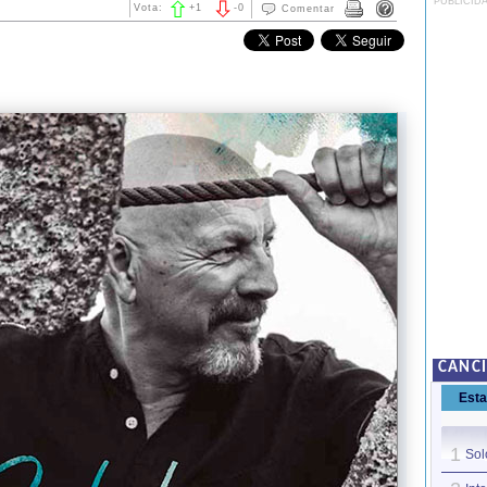
PUBLICID
Vota:
+
1
-
0
Comentar
CANCI
Est
1
Sol