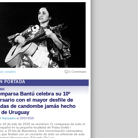
ulo completo
1 Comentario
EN PORTADA
MBE
mparsa Bantú celebra su 10º
rsario con el mayor desfile de
adas de candombe jamás hecho
a de Uruguay
l Gausachs
el 25/07/2026
o 18 de julio de 2026 se reunieron 11 comparsas de todo el
o español en la pequeña localidad de Palau-Solità i
s, a 25 km de Barcelona. Una concentración carnavalera
 que finalizó con un concierto de todo un referente de este
usical afrouruguayo, Eduardo Da Luz.