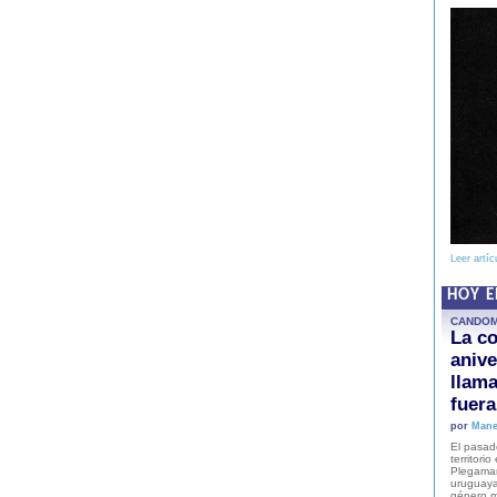
Leer artíc
HOY 
CANDO
La co
anive
llam
fuer
por
Mane
El pasad
territori
Plegaman
uruguaya
género m