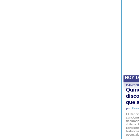
HOY 
CANCIO
Quinc
disco
que a
por
Xavie
El Cancio
cancione
document
chilena. 
canciones
histórico
esencial