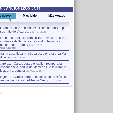
EN CANCIONEROS.COM
s nuevo
Más leído
Más votado
turan en Chile al último exmilitar condenado por
La comparsa Bantú celebra s
asesinato de Víctor Jara
mayor desfile de llamadas
1
[27/07/2026]
hecho fuera de Uruguay
[25
comparsa Bantú celebra su 10º aniversario con el
por Manel Gausachs
or desfile de llamadas de candombe jamás
Capturan en Chile al último
2
ho fuera de Uruguay
[25/07/2026]
el asesinato de Víctor Jara
[
Manel Gausachs
garita Laso lleva la música ecuatoriana a La Mar
Músicas
[22/07/2026]
jaro azul. Cartas desde el exilio» recupera la
respondencia inédita de Mercedes Sosa durante
dictadura argentina
[21/07/2026]
nçons del Grec» celebra medio siglo de música
una noche única en el Teatre Grec
[21/07/2026]
AD