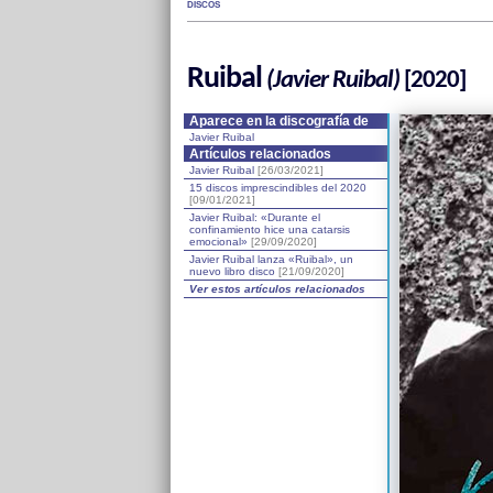
DISCOS
Ruibal
(Javier Ruibal)
[2020]
Aparece en la discografía de
Javier Ruibal
Artículos relacionados
Javier Ruibal
[26/03/2021]
15 discos imprescindibles del 2020
[09/01/2021]
Javier Ruibal: «Durante el
confinamiento hice una catarsis
emocional»
[29/09/2020]
Javier Ruibal lanza «Ruibal», un
nuevo libro disco
[21/09/2020]
Ver estos artículos relacionados