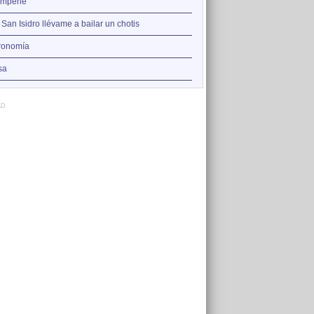
2
emperie
Amor en la red
3
 San Isidro llévame a bailar un chotis
Solo la dosis hace el venen
4
ronomía
Música en vena
5
sa
Musa
AD