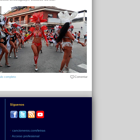
ulo completo
Comentar
Síguenos
•
cancioneros.com/letras
•
Acceso profesional