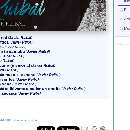
2
Int
3
Por
4
Ast
5
Mu
 red
(
Javier Ruibal
)
ntica
(
Javier Ruibal
)
PUBLICID
a
(
Javier Ruibal
)
e te cantaba
(
Javier Ruibal
)
(
Javier Ruibal
)
r Ruibal
)
icano (memoria)
(
Javier Ruibal
)
vier Ruibal
)
sis hace el veneno
(
Javier Ruibal
)
ausentes
(
Javier Ruibal
)
n vena
(
Javier Ruibal
)
sidro llévame a bailar un chotis
(
Javier Ruibal
)
máscaras
(
Javier Ruibal
)
121/0/ruibal-javier-ruibal