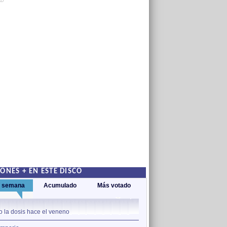
AD
ONES + EN ESTE DISCO
a semana
Acumulado
Más votado
1
o la dosis hace el veneno
Intemperie