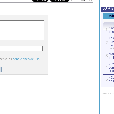
LO + 
Má
Cap
1
el 
La 
may
2
hec
por 
Mar
3
de 
cepto las
condiciones de uso
«Pá
4
cor
la 
«Ca
5
en 
PUBLICID