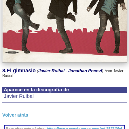
8.El gimnasio
(
Javier Ruibal
-
Jonathan Pocoví
)
*con Javier
Ruibal
Aparece en la discografía de
Javier Ruibal
Volver atrás
Para citar esta página:
https://www.cancioneros.com/nd/5176/0/el-