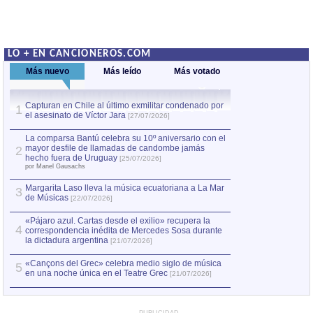
LO + EN CANCIONEROS.COM
Más nuevo
Más leído
Más votado
Capturan en Chile al último exmilitar condenado por
La comparsa Bantú
1
el asesinato de Víctor Jara
mayor desfile de
1
[27/07/2026]
hecho fuera de U
por Manel Gausachs
La comparsa Bantú celebra su 10º aniversario con el
mayor desfile de llamadas de candombe jamás
2
Capturan en Chile
2
hecho fuera de Uruguay
[25/07/2026]
el asesinato de Ví
por Manel Gausachs
Margarita Laso lleva la música ecuatoriana a La Mar
3
de Músicas
[22/07/2026]
«Pájaro azul. Cartas desde el exilio» recupera la
4
correspondencia inédita de Mercedes Sosa durante
la dictadura argentina
[21/07/2026]
«Cançons del Grec» celebra medio siglo de música
5
en una noche única en el Teatre Grec
[21/07/2026]