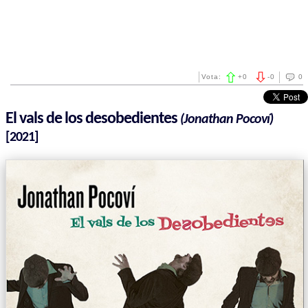
Vota:
+
0
-
0
0
El vals de los desobedientes
(Jonathan Pocoví)
[2021]