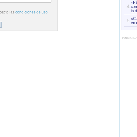
«Pá
4
cor
la 
cepto las
condiciones de uso
«Ca
5
en 
PUBLICID