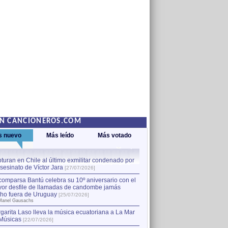
EN CANCIONEROS.COM
s nuevo
Más leído
Más votado
turan en Chile al último exmilitar condenado por
La comparsa Bantú celebra s
asesinato de Víctor Jara
mayor desfile de llamadas
1
[27/07/2026]
hecho fuera de Uruguay
[25
comparsa Bantú celebra su 10º aniversario con el
por Manel Gausachs
or desfile de llamadas de candombe jamás
Capturan en Chile al último
2
ho fuera de Uruguay
[25/07/2026]
el asesinato de Víctor Jara
[
Manel Gausachs
garita Laso lleva la música ecuatoriana a La Mar
Margarita Laso lleva la mús
3
Músicas
de Músicas
[22/07/2026]
[22/07/2026]