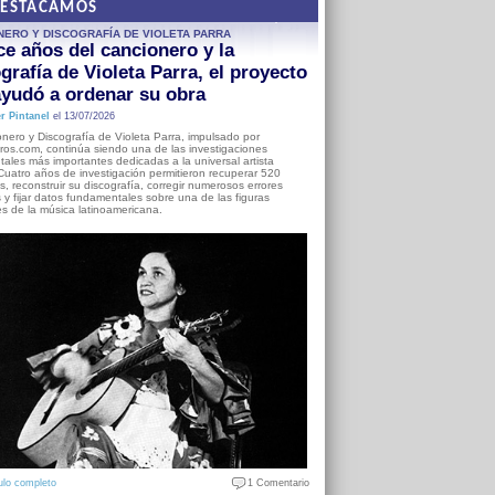
DESTACAMOS
NERO Y DISCOGRAFÍA DE VIOLETA PARRA
e años del cancionero y la
grafía de Violeta Parra, el proyecto
yudó a ordenar su obra
r Pintanel
el 13/07/2026
nero y Discografía de Violeta Parra, impulsado por
ros.com, continúa siendo una de las investigaciones
ales más importantes dedicadas a la universal artista
Cuatro años de investigación permitieron recuperar 520
, reconstruir su discografía, corregir numerosos errores
s y fijar datos fundamentales sobre una de las figuras
es de la música latinoamericana.
ulo completo
1 Comentario