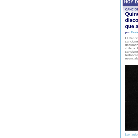
HOY 
CANCIO
Quinc
disco
que a
por
Xavie
El Cancio
cancione
document
chilena. 
canciones
histórico
esencial
Leer artíc