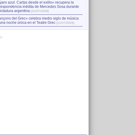
jaro azul. Cartas desde el exilio» recupera la
respondencia inédita de Mercedes Sosa durante
dictadura argentina
[21/07/2026]
nçons del Grec» celebra medio siglo de música
una noche única en el Teatre Grec
[21/07/2026]
AD