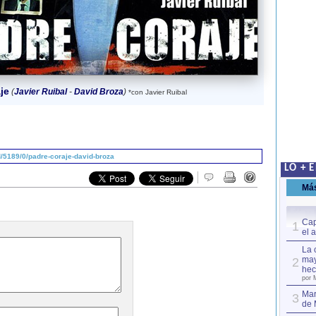
je
(
Javier Ruibal
-
David Broza
)
*con Javier Ruibal
/5189/0/padre-coraje-david-broza
LO + 
Má
Cap
1
el 
La 
may
2
hec
por 
Mar
3
de 