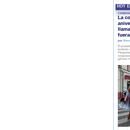
HOY 
CANDO
La co
anive
llam
fuer
por
Mane
El pasad
territori
Plegaman
uruguaya
género m