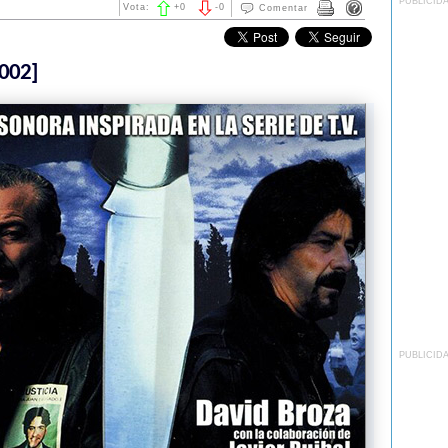
PUBLICID
Vota:
+
0
-
0
Comentar
002]
PUBLICID