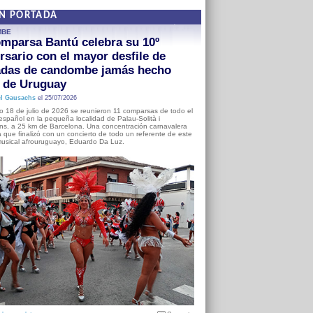
EN PORTADA
MBE
mparsa Bantú celebra su 10º
rsario con el mayor desfile de
adas de candombe jamás hecho
a de Uruguay
l Gausachs
el 25/07/2026
o 18 de julio de 2026 se reunieron 11 comparsas de todo el
o español en la pequeña localidad de Palau-Solità i
s, a 25 km de Barcelona. Una concentración carnavalera
 que finalizó con un concierto de todo un referente de este
usical afrouruguayo, Eduardo Da Luz.