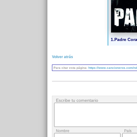
1.Padre Cora
Volver atrás
Para citar esta página:
https://www.cancioneros.com/nd
Escribe tu comentario
Nombre
País