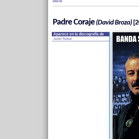
DISCOS
Padre Coraje
(David Broza)
[2
Aparece en la discografía de
Javier Ruibal