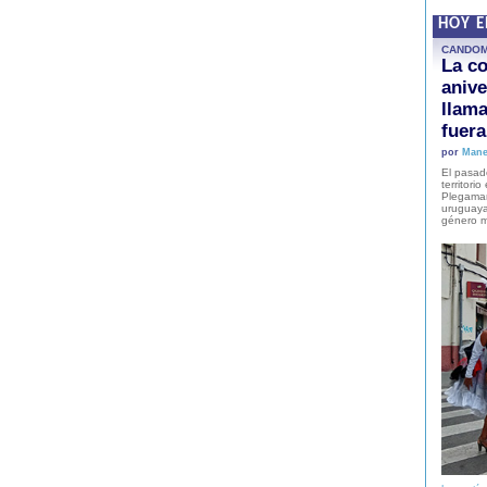
HOY 
CANDO
La co
anive
llam
fuer
por
Mane
El pasad
territori
Plegaman
uruguaya
género m