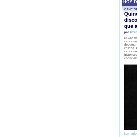
HOY 
CANCIO
Quinc
disco
que a
por
Xavie
El Cancio
cancione
document
chilena. 
canciones
histórico
esencial
Leer artíc