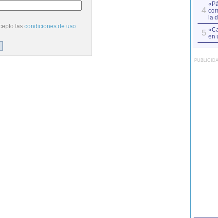
«Pá
4
cor
la 
cepto las
condiciones de uso
«Ca
5
en 
PUBLICID