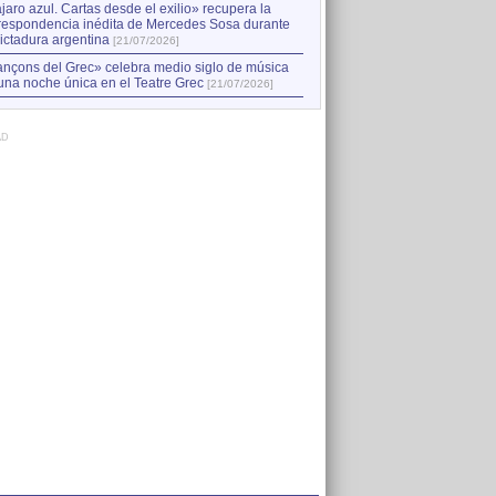
jaro azul. Cartas desde el exilio» recupera la
respondencia inédita de Mercedes Sosa durante
dictadura argentina
[21/07/2026]
nçons del Grec» celebra medio siglo de música
una noche única en el Teatre Grec
[21/07/2026]
AD