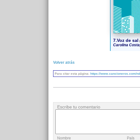
7.Voz de sal
Carolina Costa
Volver atrás
Para citar esta página:
https://www.cancioneros.com/nd/
Escribe tu comentario
Nombre
País