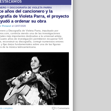
DESTACAMOS
NERO Y DISCOGRAFÍA DE VIOLETA PARRA
e años del cancionero y la
grafía de Violeta Parra, el proyecto
yudó a ordenar su obra
r Pintanel
el 13/07/2026
nero y Discografía de Violeta Parra, impulsado por
ros.com, continúa siendo una de las investigaciones
ales más importantes dedicadas a la universal artista
Cuatro años de investigación permitieron recuperar 520
, reconstruir su discografía, corregir numerosos errores
s y fijar datos fundamentales sobre una de las figuras
es de la música latinoamericana.
ulo completo
1 Comentario