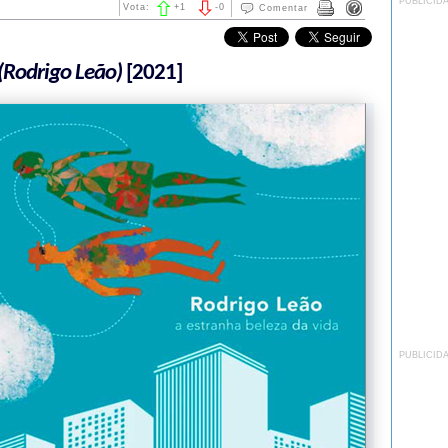
PUBLICID
Vota:
+
1
-
0
Comentar
(Rodrigo Leão)
[2021]
PUBLICID