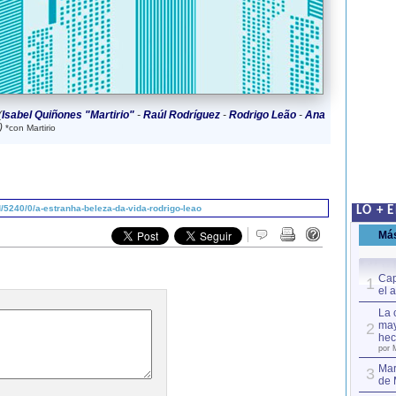
(
Isabel Quiñones "Martirio"
-
Raúl Rodríguez
-
Rodrigo Leão
-
Ana
)
*con Martirio
5240/0/a-estranha-beleza-da-vida-rodrigo-leao
LO + 
Má
Cap
1
el 
La 
may
2
hec
por 
Mar
3
de 