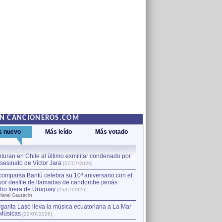
EN CANCIONEROS.COM
s nuevo
Más leído
Más votado
turan en Chile al último exmilitar condenado por
La comparsa Bantú celebra s
asesinato de Víctor Jara
mayor desfile de llamadas
1
[27/07/2026]
hecho fuera de Uruguay
[25
comparsa Bantú celebra su 10º aniversario con el
por Manel Gausachs
or desfile de llamadas de candombe jamás
Capturan en Chile al último
2
ho fuera de Uruguay
[25/07/2026]
el asesinato de Víctor Jara
[
Manel Gausachs
garita Laso lleva la música ecuatoriana a La Mar
Margarita Laso lleva la mús
3
Músicas
de Músicas
[22/07/2026]
[22/07/2026]