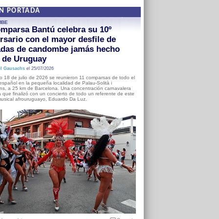
EN PORTADA
MBE
mparsa Bantú celebra su 10º
rsario con el mayor desfile de
adas de candombe jamás hecho
a de Uruguay
l Gausachs
el 25/07/2026
o 18 de julio de 2026 se reunieron 11 comparsas de todo el
o español en la pequeña localidad de Palau-Solità i
s, a 25 km de Barcelona. Una concentración carnavalera
 que finalizó con un concierto de todo un referente de este
usical afrouruguayo, Eduardo Da Luz.