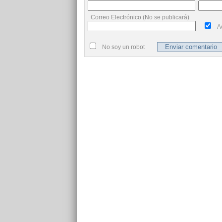
Correo Electrónico (No se publicará)
A
No soy un robot