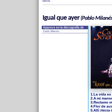
DISCOS
Igual que ayer
(Pablo Milanés
Aparece en la discografía de
Pablo Milanés
1.La vida es
2.A mi mane
3.Reclamo m
4.Flor de au
5.Allí
(
Héctor 