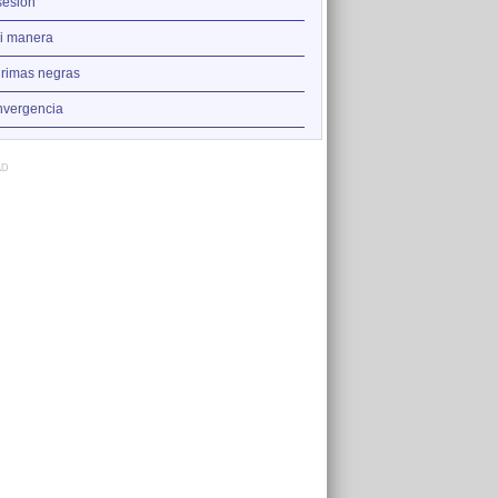
2
esión
La vida es un sueño
3
i manera
Obsesión
4
rimas negras
A mi manera
5
vergencia
Convergencia
AD