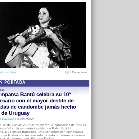
ulo completo
1 Comentario
EN PORTADA
MBE
mparsa Bantú celebra su 10º
rsario con el mayor desfile de
adas de candombe jamás hecho
a de Uruguay
l Gausachs
el 25/07/2026
o 18 de julio de 2026 se reunieron 11 comparsas de todo el
o español en la pequeña localidad de Palau-Solità i
s, a 25 km de Barcelona. Una concentración carnavalera
 que finalizó con un concierto de todo un referente de este
usical afrouruguayo, Eduardo Da Luz.