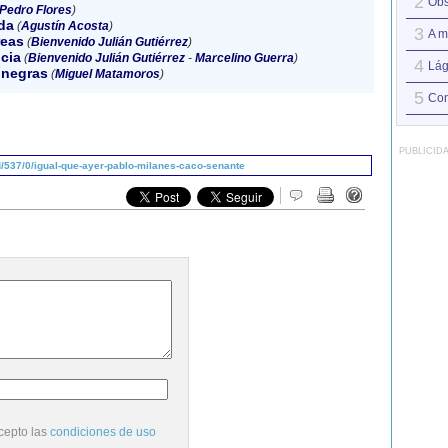
2
Obs
Pedro Flores
)
da
(
Agustín Acosta
)
3
A m
reas
(
Bienvenido Julián Gutiérrez
)
cia
(
Bienvenido Julián Gutiérrez
-
Marcelino Guerra
)
4
Lág
 negras
(
Miguel Matamoros
)
5
Con
PUBLICID
/537/0/igual-que-ayer-pablo-milanes-caco-senante
cepto las
condiciones de uso