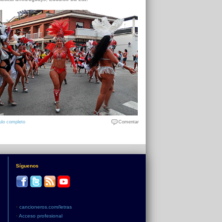
ulo completo
Comentar
Síguenos
•
cancioneros.com/letras
•
Acceso profesional