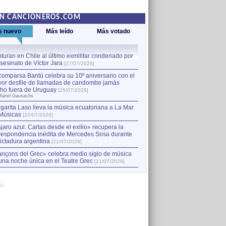
EN CANCIONEROS.COM
s nuevo
Más leído
Más votado
turan en Chile al último exmilitar condenado por
La comparsa Bantú celebra s
asesinato de Víctor Jara
mayor desfile de llamadas
1
[27/07/2026]
hecho fuera de Uruguay
[25
comparsa Bantú celebra su 10º aniversario con el
por Manel Gausachs
or desfile de llamadas de candombe jamás
Capturan en Chile al último
2
ho fuera de Uruguay
[25/07/2026]
el asesinato de Víctor Jara
[
Manel Gausachs
garita Laso lleva la música ecuatoriana a La Mar
Músicas
[22/07/2026]
jaro azul. Cartas desde el exilio» recupera la
respondencia inédita de Mercedes Sosa durante
dictadura argentina
[21/07/2026]
nçons del Grec» celebra medio siglo de música
una noche única en el Teatre Grec
[21/07/2026]
AD