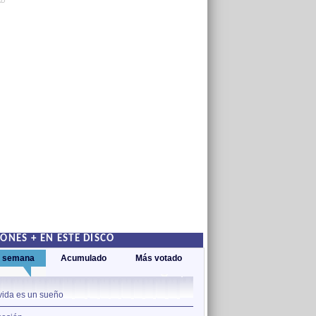
AD
ONES + EN ESTE DISCO
a semana
Acumulado
Más votado
1
vida es un sueño
Lágrimas negras