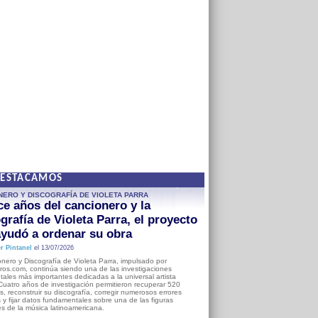
DESTACAMOS
NERO Y DISCOGRAFÍA DE VIOLETA PARRA
e años del cancionero y la
grafía de Violeta Parra, el proyecto
yudó a ordenar su obra
r Pintanel
el 13/07/2026
nero y Discografía de Violeta Parra, impulsado por
ros.com, continúa siendo una de las investigaciones
ales más importantes dedicadas a la universal artista
Cuatro años de investigación permitieron recuperar 520
, reconstruir su discografía, corregir numerosos errores
s y fijar datos fundamentales sobre una de las figuras
es de la música latinoamericana.