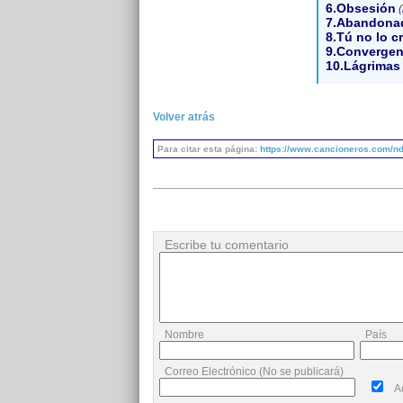
6.Obsesión
(
7.Abandona
8.Tú no lo c
9.Convergen
10.Lágrimas
Volver atrás
Para citar esta página:
https://www.cancioneros.com/nd
Escribe tu comentario
Nombre
País
Correo Electrónico (No se publicará)
A