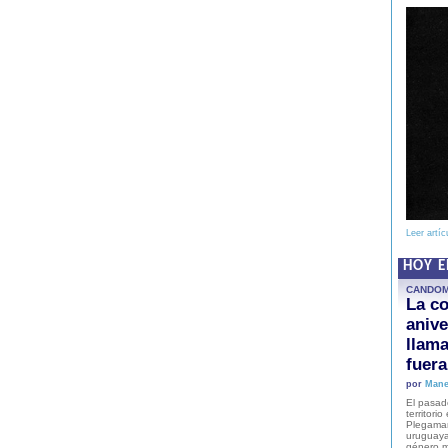
Leer artíc
HOY 
CANDO
La co
anive
llam
fuer
por
Mane
El pasad
territori
Plegaman
uruguaya
género m