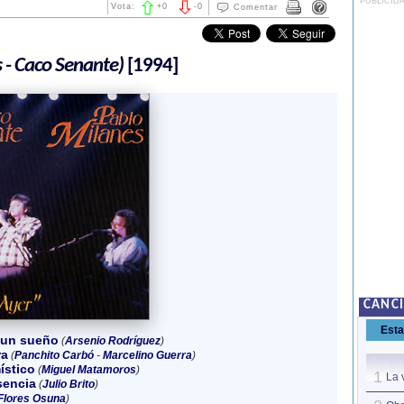
PUBLICID
Vota:
+
0
-
0
Comentar
 - Caco Senante)
[1994]
CANCI
Est
 un sueño
(
Arsenio Rodríguez
)
ra
(
Panchito Carbó
-
Marcelino Guerra
)
ístico
(
Miguel Matamoros
)
1
La 
sencia
(
Julio Brito
)
Flores Osuna
)