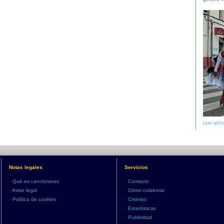
Leer artíc
Notas legales
Servicios
•
Qué es cancioneros
•
Contacto
•
Aviso legal
•
Cómo colaborar
•
Política de cookies
•
Criterios
•
Estadísticas
•
Publicidad