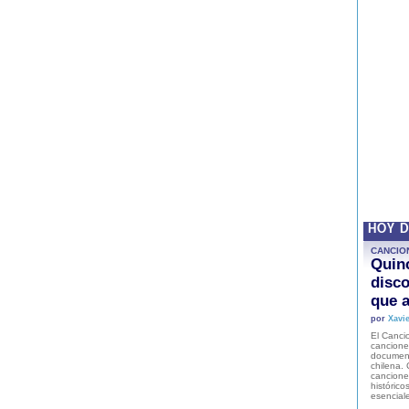
HOY 
CANCIO
Quinc
disco
que a
por
Xavie
El Cancio
cancione
document
chilena. 
canciones
histórico
esencial