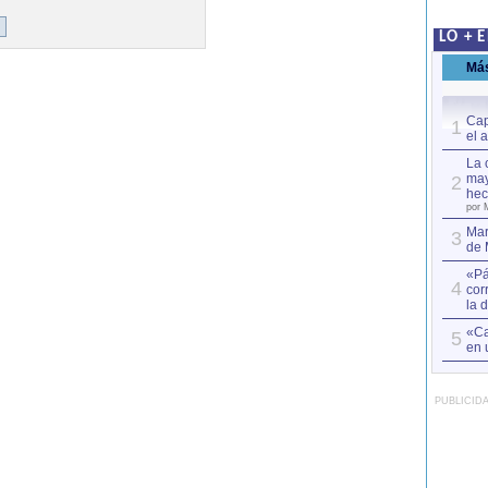
LO + 
Má
Cap
1
el 
La 
may
2
hec
por 
Mar
3
de 
«Pá
4
cor
la 
«Ca
5
en 
PUBLICID