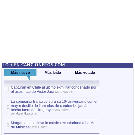
LO + EN CANCIONEROS.COM
Más nuevo
Más leído
Más votado
Capturan en Chile al último exmilitar condenado por
La comparsa Bantú
1
el asesinato de Víctor Jara
mayor desfile de
1
[27/07/2026]
hecho fuera de U
por Manel Gausachs
La comparsa Bantú celebra su 10º aniversario con el
mayor desfile de llamadas de candombe jamás
2
Capturan en Chile
2
hecho fuera de Uruguay
[25/07/2026]
el asesinato de Ví
por Manel Gausachs
Margarita Laso lleva la música ecuatoriana a La Mar
Margarita Laso ll
3
3
de Músicas
de Músicas
[22/07/2026]
[22/07