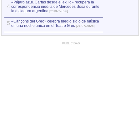
«Pájaro azul. Cartas desde el exilio» recupera la
4
correspondencia inédita de Mercedes Sosa durante
la dictadura argentina
[21/07/2026]
«Cançons del Grec» celebra medio siglo de música
5
en una noche única en el Teatre Grec
[21/07/2026]
PUBLICIDAD