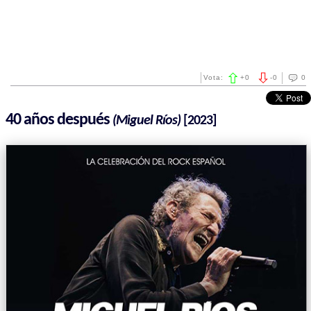
Vota:
+
0
-
0
0
40 años después
(Miguel Ríos)
[2023]