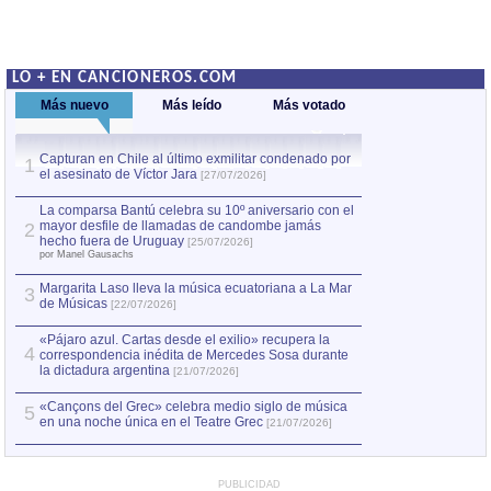
LO + EN CANCIONEROS.COM
Más nuevo
Más leído
Más votado
Capturan en Chile al último exmilitar condenado por
La comparsa Bantú
1
el asesinato de Víctor Jara
mayor desfile de
1
[27/07/2026]
hecho fuera de U
por Manel Gausachs
La comparsa Bantú celebra su 10º aniversario con el
mayor desfile de llamadas de candombe jamás
2
Capturan en Chile
2
hecho fuera de Uruguay
[25/07/2026]
el asesinato de Ví
por Manel Gausachs
Margarita Laso lleva la música ecuatoriana a La Mar
Margarita Laso ll
3
3
de Músicas
de Músicas
[22/07/2026]
[22/07
«Pájaro azul. Cartas desde el exilio» recupera la
4
correspondencia inédita de Mercedes Sosa durante
la dictadura argentina
[21/07/2026]
«Cançons del Grec» celebra medio siglo de música
5
en una noche única en el Teatre Grec
[21/07/2026]
PUBLICIDAD