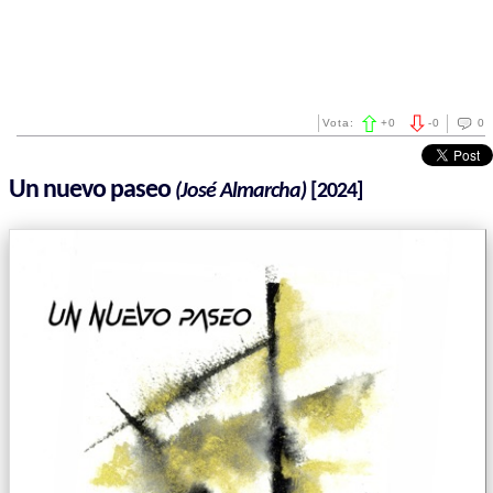
Vota:
+
0
-
0
0
Un nuevo paseo
(José Almarcha)
[2024]