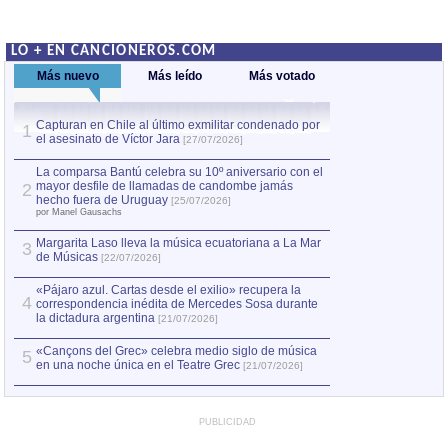
LO + EN CANCIONEROS.COM
Más nuevo
Más leído
Más votado
Capturan en Chile al último exmilitar condenado por
La comparsa Bantú
1
el asesinato de Víctor Jara
mayor desfile de
1
[27/07/2026]
hecho fuera de U
por Manel Gausachs
La comparsa Bantú celebra su 10º aniversario con el
mayor desfile de llamadas de candombe jamás
2
Capturan en Chile
2
hecho fuera de Uruguay
[25/07/2026]
el asesinato de Ví
por Manel Gausachs
Margarita Laso lleva la música ecuatoriana a La Mar
3
de Músicas
[22/07/2026]
«Pájaro azul. Cartas desde el exilio» recupera la
4
correspondencia inédita de Mercedes Sosa durante
la dictadura argentina
[21/07/2026]
«Cançons del Grec» celebra medio siglo de música
5
en una noche única en el Teatre Grec
[21/07/2026]
PUBLICIDAD