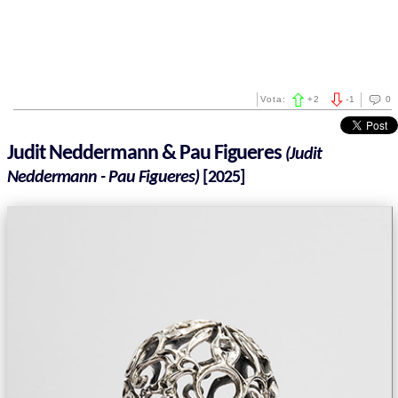
Vota:
+
2
-
1
0
Judit Neddermann & Pau Figueres
(Judit
Neddermann - Pau Figueres)
[2025]