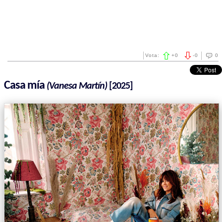
Vota:
+
0
-
0
0
Casa mía
(Vanesa Martín)
[2025]