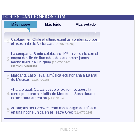
LO + EN CANCIONEROS.COM
Más nuevo
Más leído
Más votado
Capturan en Chile al último exmilitar condenado por
La comparsa Bantú
1
el asesinato de Víctor Jara
mayor desfile de
1
[27/07/2026]
hecho fuera de U
por Manel Gausachs
La comparsa Bantú celebra su 10º aniversario con el
mayor desfile de llamadas de candombe jamás
2
Capturan en Chile
2
hecho fuera de Uruguay
[25/07/2026]
el asesinato de Ví
por Manel Gausachs
Margarita Laso lleva la música ecuatoriana a La Mar
3
de Músicas
[22/07/2026]
«Pájaro azul. Cartas desde el exilio» recupera la
4
correspondencia inédita de Mercedes Sosa durante
la dictadura argentina
[21/07/2026]
«Cançons del Grec» celebra medio siglo de música
5
en una noche única en el Teatre Grec
[21/07/2026]
PUBLICIDAD