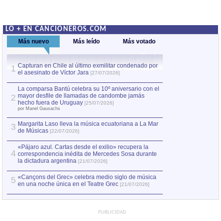
LO + EN CANCIONEROS.COM
Más nuevo
Más leído
Más votado
Capturan en Chile al último exmilitar condenado por
La comparsa Bantú
1
el asesinato de Víctor Jara
mayor desfile de
1
[27/07/2026]
hecho fuera de U
por Manel Gausachs
La comparsa Bantú celebra su 10º aniversario con el
mayor desfile de llamadas de candombe jamás
2
Capturan en Chile
2
hecho fuera de Uruguay
[25/07/2026]
el asesinato de Ví
por Manel Gausachs
Margarita Laso lleva la música ecuatoriana a La Mar
3
de Músicas
[22/07/2026]
«Pájaro azul. Cartas desde el exilio» recupera la
4
correspondencia inédita de Mercedes Sosa durante
la dictadura argentina
[21/07/2026]
«Cançons del Grec» celebra medio siglo de música
5
en una noche única en el Teatre Grec
[21/07/2026]
PUBLICIDAD