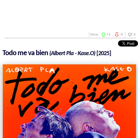
Vota:
+
1
-
0
0
Todo me va bien
(Albert Pla - Kase.O)
[2025]