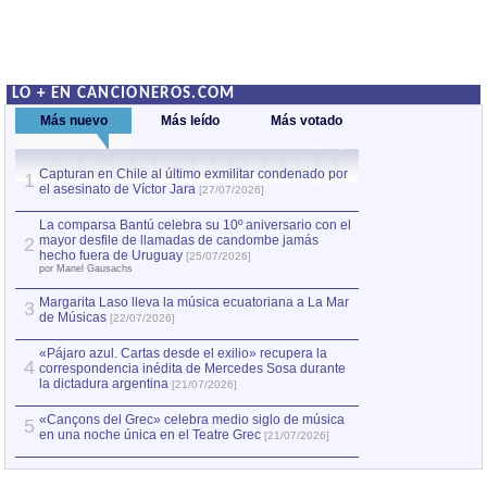
LO + EN CANCIONEROS.COM
Más nuevo
Más leído
Más votado
Capturan en Chile al último exmilitar condenado por
La comparsa Bantú
1
el asesinato de Víctor Jara
mayor desfile de
1
[27/07/2026]
hecho fuera de U
por Manel Gausachs
La comparsa Bantú celebra su 10º aniversario con el
mayor desfile de llamadas de candombe jamás
2
Capturan en Chile
2
hecho fuera de Uruguay
[25/07/2026]
el asesinato de Ví
por Manel Gausachs
Margarita Laso lleva la música ecuatoriana a La Mar
3
de Músicas
[22/07/2026]
«Pájaro azul. Cartas desde el exilio» recupera la
4
correspondencia inédita de Mercedes Sosa durante
la dictadura argentina
[21/07/2026]
«Cançons del Grec» celebra medio siglo de música
5
en una noche única en el Teatre Grec
[21/07/2026]