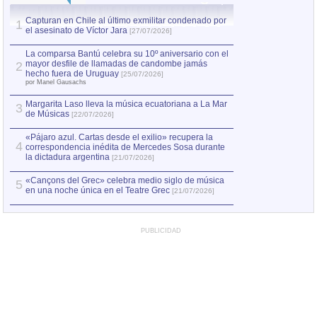
Capturan en Chile al último exmilitar condenado por
La comparsa Bantú
1
el asesinato de Víctor Jara
mayor desfile de
1
[27/07/2026]
hecho fuera de U
por Manel Gausachs
La comparsa Bantú celebra su 10º aniversario con el
mayor desfile de llamadas de candombe jamás
2
Capturan en Chile
2
hecho fuera de Uruguay
[25/07/2026]
el asesinato de Ví
por Manel Gausachs
Margarita Laso lleva la música ecuatoriana a La Mar
Margarita Laso ll
3
3
de Músicas
de Músicas
[22/07/2026]
[22/07
«Pájaro azul. Cartas desde el exilio» recupera la
4
correspondencia inédita de Mercedes Sosa durante
la dictadura argentina
[21/07/2026]
«Cançons del Grec» celebra medio siglo de música
5
en una noche única en el Teatre Grec
[21/07/2026]
PUBLICIDAD