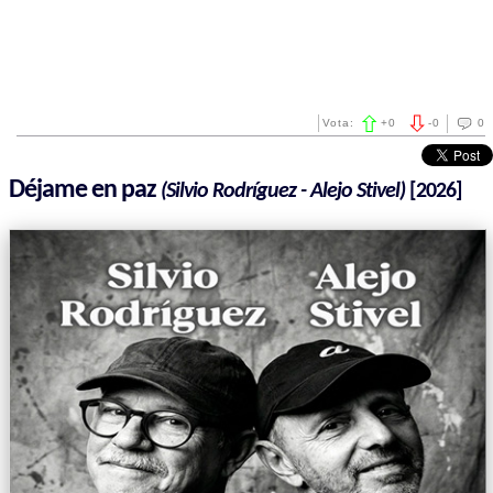
Vota:
+
0
-
0
0
Déjame en paz
(Silvio Rodríguez - Alejo Stivel)
[2026]