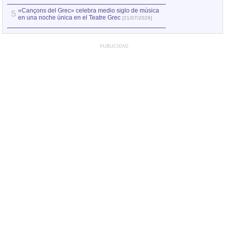
«Cançons del Grec» celebra medio siglo de música
5
en una noche única en el Teatre Grec
[21/07/2026]
PUBLICIDAD