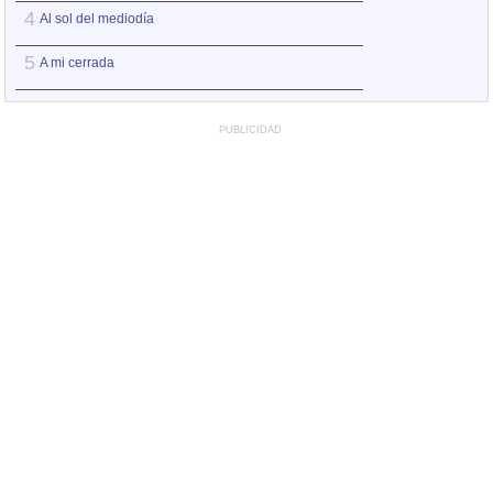
4
4
Al sol del mediodía
La bañera
5
5
A mi cerrada
Evoluciones
PUBLICIDAD