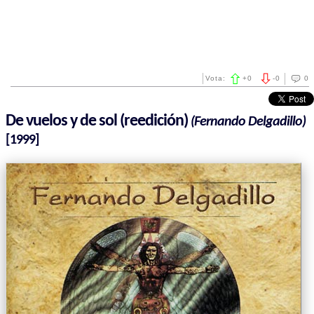
Vota:
+
0
-
0
0
De vuelos y de sol (reedición)
(Fernando Delgadillo)
[1999]