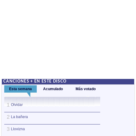
CANCIONES + EN ESTE DISCO
Esta semana
Acumulado
Más votado
1
1
Olvidar
Olvidar
2
2
La bañera
Aclaraciones
3
3
Llovizna
Llovizna