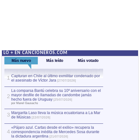
LO + EN CANCIONEROS.COM
Más nuevo
Más leído
Más votado
Capturan en Chile al último exmilitar condenado por
Capturan en Chile
1
1
el asesinato de Víctor Jara
el asesinato de Ví
[27/07/2026]
La comparsa Bantú celebra su 10º aniversario con el
mayor desfile de llamadas de candombe jamás
2
hecho fuera de Uruguay
[25/07/2026]
por Manel Gausachs
Margarita Laso lleva la música ecuatoriana a La Mar
3
de Músicas
[22/07/2026]
«Pájaro azul. Cartas desde el exilio» recupera la
4
correspondencia inédita de Mercedes Sosa durante
la dictadura argentina
[21/07/2026]