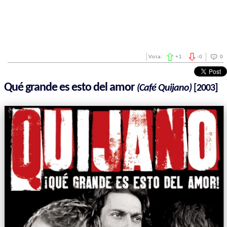
Vota:
+
1
-
0
0
Qué grande es esto del amor
(Café Quijano)
[2003]