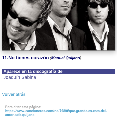
11.No tienes corazón
(
Manuel Quijano
)
Aparece en la discografía de
Joaquín Sabina
Volver atrás
Para citar esta página:
https://www.cancioneros.com/nd/798/0/que-grande-es-esto-del-
amor-cafe-quijano