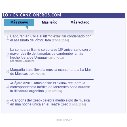
LO + EN CANCIONEROS.COM
Más nuevo
Más leído
Más votado
Capturan en Chile al último exmilitar condenado por
La comparsa Bantú
1
el asesinato de Víctor Jara
mayor desfile de
1
[27/07/2026]
hecho fuera de U
por Manel Gausachs
La comparsa Bantú celebra su 10º aniversario con el
mayor desfile de llamadas de candombe jamás
2
Capturan en Chile
2
hecho fuera de Uruguay
[25/07/2026]
el asesinato de Ví
por Manel Gausachs
Margarita Laso lleva la música ecuatoriana a La Mar
3
de Músicas
[22/07/2026]
«Pájaro azul. Cartas desde el exilio» recupera la
4
correspondencia inédita de Mercedes Sosa durante
la dictadura argentina
[21/07/2026]
«Cançons del Grec» celebra medio siglo de música
5
en una noche única en el Teatre Grec
[21/07/2026]
PUBLICIDAD