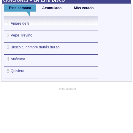
CANCIONES + EN ESTE DISCO
Esta semana
Acumulado
Más votado
1
1
Amaré de ti
Algo importante
2
2
Pepe Treviño
Busco tu nombre d
3
3
Busco tu nombre detrás del sol
Anónima
4
4
Anónima
Insomnio
5
5
Quisiera
Jesucristo
PUBLICIDAD