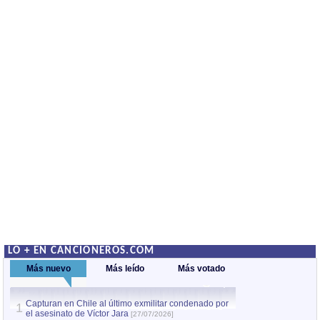
LO + EN CANCIONEROS.COM
Más nuevo
Más leído
Más votado
Capturan en Chile al último exmilitar condenado por
La comparsa Bantú
1
el asesinato de Víctor Jara
mayor desfile de
1
[27/07/2026]