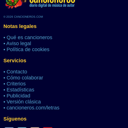
© 2026 CANCIONEROS.COM
Notas legales
•
Qué es cancioneros
•
Aviso legal
•
Política de cookies
Servicios
•
Contacto
•
Cómo colaborar
•
Criterios
•
Estadísticas
•
Publicidad
•
Versión clásica
•
cancioneros.com/letras
Síguenos