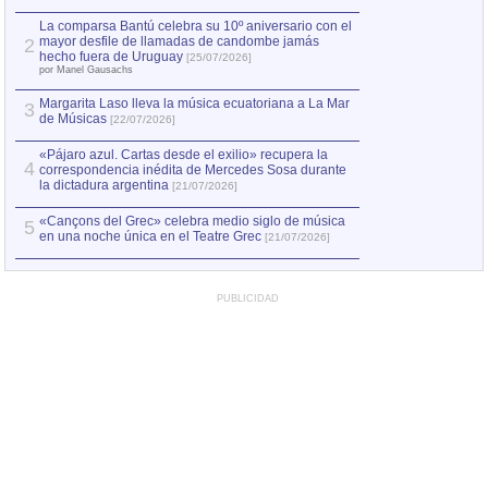
hecho fuera de U
por Manel Gausachs
La comparsa Bantú celebra su 10º aniversario con el
mayor desfile de llamadas de candombe jamás
2
Capturan en Chile
2
hecho fuera de Uruguay
[25/07/2026]
el asesinato de Ví
por Manel Gausachs
Margarita Laso lleva la música ecuatoriana a La Mar
Margarita Laso ll
3
3
de Músicas
de Músicas
[22/07/2026]
[22/07
«Pájaro azul. Cartas desde el exilio» recupera la
4
correspondencia inédita de Mercedes Sosa durante
la dictadura argentina
[21/07/2026]
«Cançons del Grec» celebra medio siglo de música
5
en una noche única en el Teatre Grec
[21/07/2026]
PUBLICIDAD