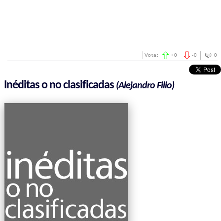
Vota:
+
0
-
0
0
Inéditas o no clasificadas
(Alejandro Filio)