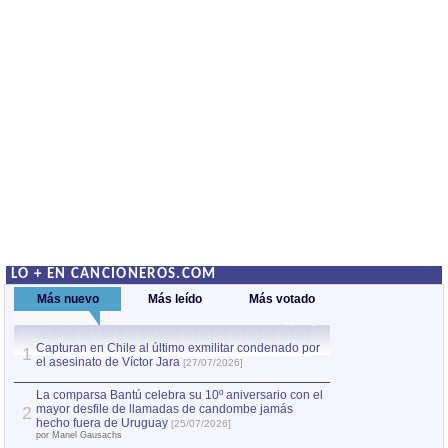
LO + EN CANCIONEROS.COM
Más nuevo
Más leído
Más votado
Capturan en Chile al último exmilitar condenado por
La comparsa Bantú
1
el asesinato de Víctor Jara
mayor desfile de
1
[27/07/2026]
hecho fuera de U
por Manel Gausachs
La comparsa Bantú celebra su 10º aniversario con el
mayor desfile de llamadas de candombe jamás
2
Capturan en Chile
2
hecho fuera de Uruguay
[25/07/2026]
el asesinato de Ví
por Manel Gausachs