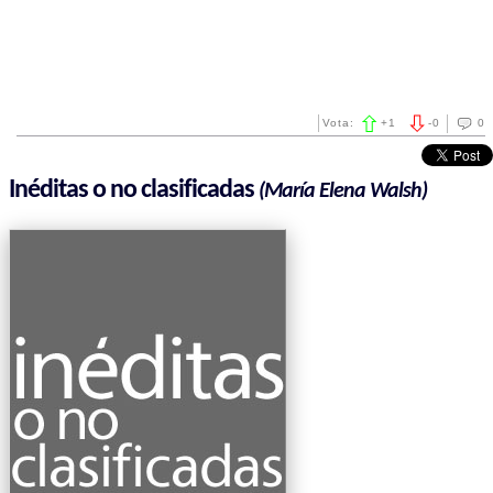
Vota:
+
1
-
0
0
Inéditas o no clasificadas
(María Elena Walsh)