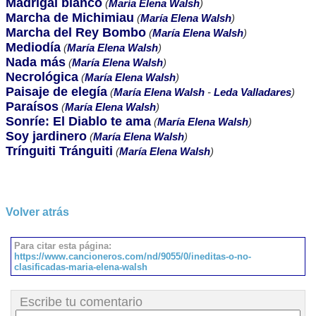
Madrigal blanco
(
María Elena Walsh
)
Marcha de Michimiau
(
María Elena Walsh
)
Marcha del Rey Bombo
(
María Elena Walsh
)
Mediodía
(
María Elena Walsh
)
Nada más
(
María Elena Walsh
)
Necrológica
(
María Elena Walsh
)
Paisaje de elegía
(
María Elena Walsh
-
Leda Valladares
)
Paraísos
(
María Elena Walsh
)
Sonríe: El Diablo te ama
(
María Elena Walsh
)
Soy jardinero
(
María Elena Walsh
)
Trínguiti Tránguiti
(
María Elena Walsh
)
Volver atrás
Para citar esta página:
https://www.cancioneros.com/nd/9055/0/ineditas-o-no-
clasificadas-maria-elena-walsh
Escribe tu comentario