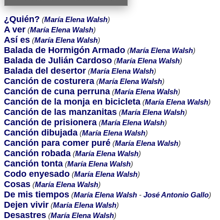
¿Quién?
(
María Elena Walsh
)
A ver
(
María Elena Walsh
)
Así es
(
María Elena Walsh
)
Balada de Hormigón Armado
(
María Elena Walsh
)
Balada de Julián Cardoso
(
María Elena Walsh
)
Balada del desertor
(
María Elena Walsh
)
Canción de costurera
(
María Elena Walsh
)
Canción de cuna perruna
(
María Elena Walsh
)
Canción de la monja en bicicleta
(
María Elena Walsh
)
Canción de las manzanitas
(
María Elena Walsh
)
Canción de prisionera
(
María Elena Walsh
)
Canción dibujada
(
María Elena Walsh
)
Canción para comer puré
(
María Elena Walsh
)
Canción robada
(
María Elena Walsh
)
Canción tonta
(
María Elena Walsh
)
Codo enyesado
(
María Elena Walsh
)
Cosas
(
María Elena Walsh
)
De mis tiempos
(
María Elena Walsh
-
José Antonio Gallo
)
Dejen vivir
(
María Elena Walsh
)
Desastres
(
María Elena Walsh
)