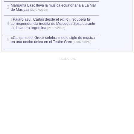
Margarita Laso lleva la música ecuatoriana a La Mar
3
de Músicas
[22/07/2026]
«Pájaro azul. Cartas desde el exilio» recupera la
4
correspondencia inédita de Mercedes Sosa durante
la dictadura argentina
[21/07/2026]
«Cançons del Grec» celebra medio siglo de música
5
en una noche única en el Teatre Grec
[21/07/2026]
PUBLICIDAD