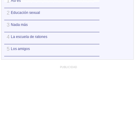
1
1
Así es
Así es
2
2
Educación sexual
La escuela de ra
3
3
Nada más
A ver
4
4
La escuela de ratones
El vendedor de s
5
5
Los amigos
Nada más
PUBLICIDAD